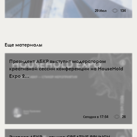
29 Июл
134
Еще материалы
Президент АБКР выступит модератором
креативной сессии конференции на HouseHold
Expo 2...
Сегодня в 17:54
26