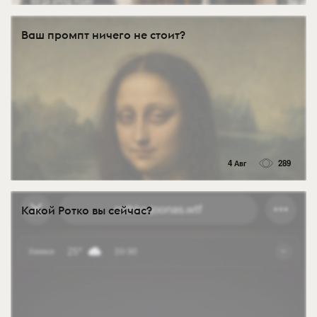
Ваш промпт ничего не стоит?
4 Авг
289
Какой Ротко вы сейчас?