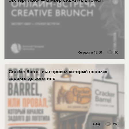
Эксперт АБКР — спикер CREATIVE BRUNCH
Сегодня в 13:50
60
Cracker Barrel, или провал который начался
задолго до логотипа
4 Авг
263