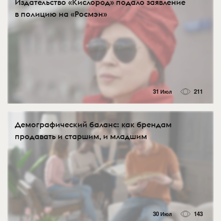
Издательство «Кислород» подало заявление
в полицию на «Росмэн»
31 Июл
211
Демографический баланс: как брендам
продавать и старшим, и младшим
30 Июл
143