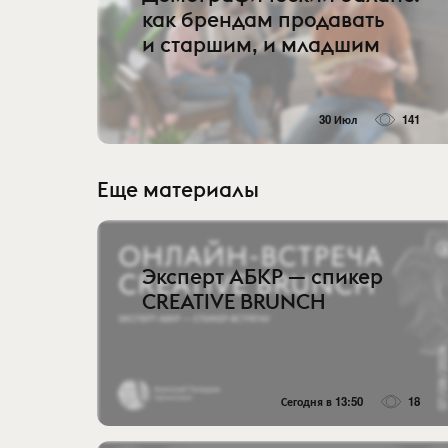
как брендам продавать
и старшим, и младшим
30 Июл
141
Еще материалы
Эксперт АБКР — спикер
CREATIVE BRUNCH
Сегодня в 13:50
18