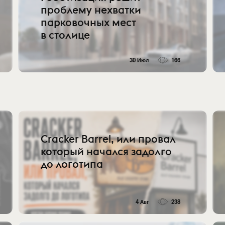
проблему нехватки
парковочных мест
в столице
30 Июл
166
Cracker Barrel, или провал
который начался задолго
до логотипа
4 Авг
238