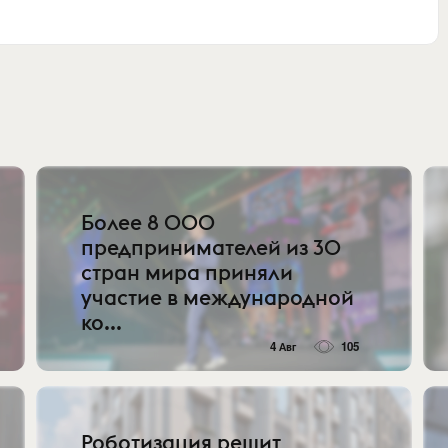
Более 8 000
предпринимателей из 30
стран мира приняли
участие в международной
ко...
4 Авг
105
Роботизация решит