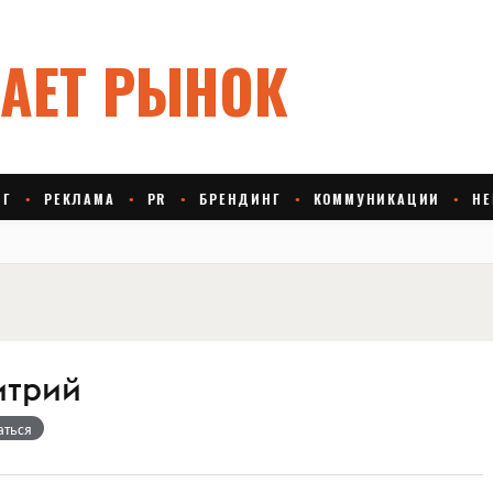
итрий
аться