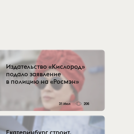
Издательство «Кислород»
подало заявление
в полицию на «Росмэн»
31 Июл
206
Екатеринбург строит,