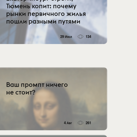
Тюмень копит: почему
рынки первичного жилья
пошли разными путями
29 Июл
134
Ваш промпт ничего
не стоит?
4 Авг
261