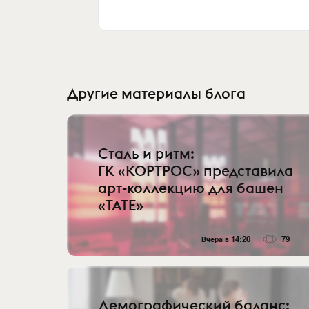
Другие материалы блога
Сталь и ритм:
ГК «КОРТРОС» представила
арт-коллекцию для башен
«TATE»
Вчера в 14:20
79
Демографический баланс: