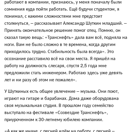
работают в компании, признаюсь, у меня поначалу были
сомнения куда пойти работать. Ещё будучи студентом, я
понимал, с какими сложностями мне предстоит
столкнуться, – рассказывает Александр Шуткин младший. –
Принять окончательное решение помог отец. Помню, он
сказал такую вещь: «Транснефть» дала вам всё, подняла на
ноги. Вам не было сложно в те времена, когда другим
приходилось трудно. Стабильность была всегда». Это
осознание расставило всё на свои места. Я пришёл на
работу на должность слесаря, спустя 2,5 года мне
предложили стать инженером. Работаю здесь уже девять
лет и ни разу об этом не пожалел».
У Шуткиных есть общее увлечение – музыка. Они поют,
играют на гитаре и барабанах. Дома даже оборудована
своя музыкальная студия. В прошлом году семейство
выступало на фестивале «Созвездие Транснефть»,
приуроченном к 30-летнему юбилею компании.
«А как же иначе, с песней идём на работу, с песней –