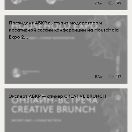
7 Авг
349
Президент АБКР выступит модератором
креативной сессии конференции на HouseHold
Expo 2...
6 Авг
477
Эксперт АБКР — спикер CREATIVE BRUNCH