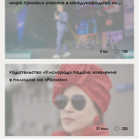
мира приняли участие в международной ко...
4 Авг
126
Издательство «Кислород» подало заявление
в полицию на «Росмэн»
31 Июл
225