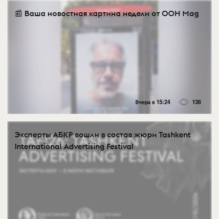
📰 Ваша новостная картина недели от OOH Mag
Вчера в 15:24
136
Эксперты АБКР вошли в состав жюри Tashkent
International Advertising Festival