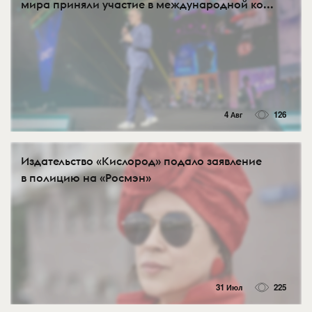
мира приняли участие в международной ко...
4 Авг
126
Издательство «Кислород» подало заявление
в полицию на «Росмэн»
31 Июл
225