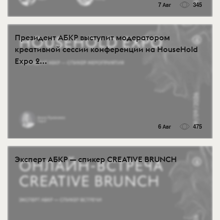
7 Авг
345
Президент АБКР выступит модератором
креативной сессии конференции на HouseHold
Expo 2...
6 Авг
475
Эксперт АБКР — спикер CREATIVE BRUNCH