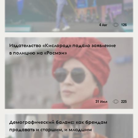
4 Авг
126
Издательство «Кислород» подало заявление
в полицию на «Росмэн»
31 Июл
225
Демографический баланс: как брендам
продавать и старшим, и младшим