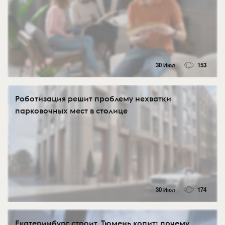
30 Июл
153
Роботизация решит проблему нехватки
парковочных мест в столице
30 Июл
174
Екатеринбург строит, Тюмень копит: почему