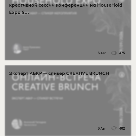
креативной сессии конференции на HouseHold
Expo 2...
6 Авг
475
Эксперт АБКР — спикер CREATIVE BRUNCH
6 Авг
402