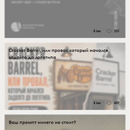
6 Авг
351
Cracker Barrel, или провал который начался
задолго до логотипа
4 Авг
457
Ваш промпт ничего не стоит?