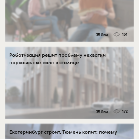
30 Июл
151
Роботизация решит проблему нехватки
парковочных мест в столице
30 Июл
172
Екатеринбург строит, Тюмень копит: почему