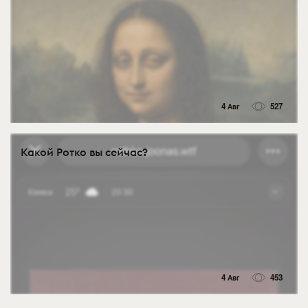
4 Авг
527
Какой Ротко вы сейчас?
4 Авг
453