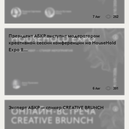
7 Авг
262
Президент АБКР выступит модератором
креативной сессии конференции на HouseHold
Expo 2...
6 Авг
391
Эксперт АБКР — спикер CREATIVE BRUNCH