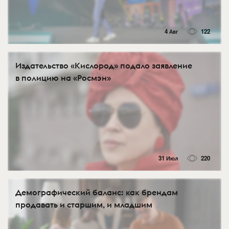
4 Авг
122
Издательство «Кислород» подало заявление
в полицию на «Росмэн»
31 Июл
220
Демографический баланс: как брендам
продавать и старшим, и младшим