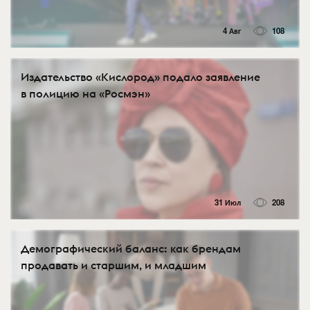
4 Авг
108
Издательство «Кислород» подало заявление
в полицию на «Росмэн»
31 Июл
208
Демографический баланс: как брендам
продавать и старшим, и младшим