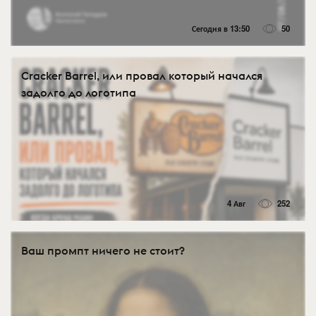
Сегодня в 13:50
50
Cracker Barrel, или провал который начался
задолго до логотипа
4 Авг
252
Ваш промпт ничего не стоит?