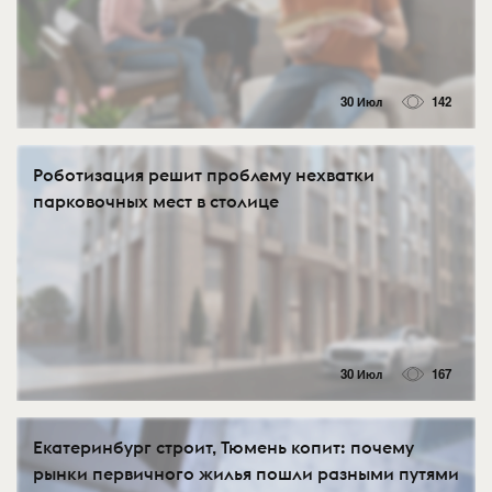
30 Июл
142
Роботизация решит проблему нехватки
парковочных мест в столице
30 Июл
167
Екатеринбург строит, Тюмень копит: почему
рынки первичного жилья пошли разными путями