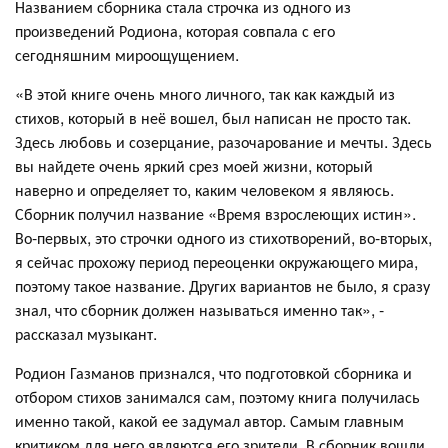
Названием сборника стала строчка из одного из
произведений Родиона, которая совпала с его
сегодняшним мироощущением.
«В этой книге очень много личного, так как каждый из
стихов, который в неё вошел, был написан не просто так.
Здесь любовь и созерцание, разочарование и мечты. Здесь
вы найдете очень яркий срез моей жизни, который
наверно и определяет то, каким человеком я являюсь.
Сборник получил название «Время взрослеющих истин».
Во-первых, это строчки одного из стихотворений, во-вторых,
я сейчас прохожу период переоценки окружающего мира,
поэтому такое название. Других вариантов не было, я сразу
знал, что сборник должен называться именно так», -
рассказал музыкант.
Родион Газманов признался, что подготовкой сборника и
отбором стихов занимался сам, поэтому книга получилась
именно такой, какой ее задумал автор. Самым главным
критиком для него являются его зрители. В сборник вошли