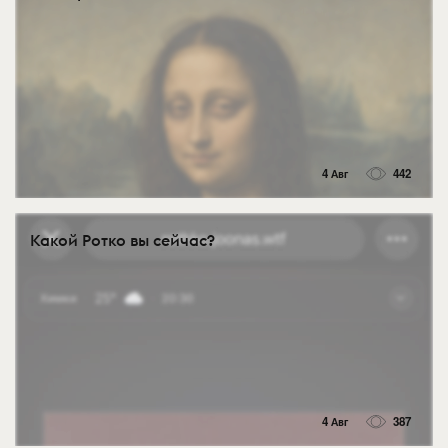
4 Авг
442
Какой Ротко вы сейчас?
4 Авг
387