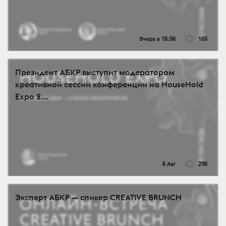
Вчера в 18:56
165
Президент АБКР выступит модератором
креативной сессии конференции на HouseHold
Expo 2...
6 Авг
296
Эксперт АБКР — спикер CREATIVE BRUNCH