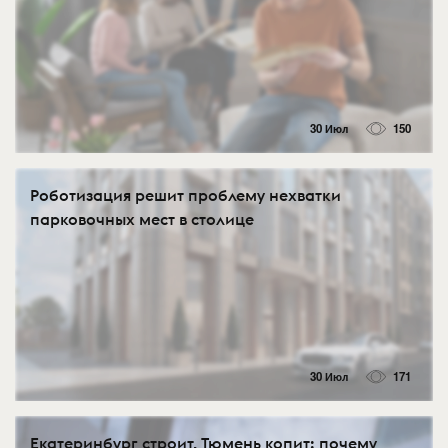
30 Июл
150
Роботизация решит проблему нехватки
парковочных мест в столице
30 Июл
171
Екатеринбург строит, Тюмень копит: почему