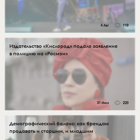
4 Авг
119
Издательство «Кислород» подало заявление
в полицию на «Росмэн»
31 Июл
220
Демографический баланс: как брендам
продавать и старшим, и младшим