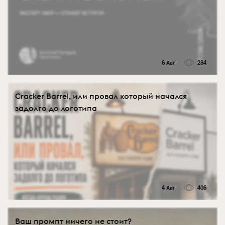
6 Авг
284
Cracker Barrel, или провал который начался
задолго до логотипа
4 Авг
406
Ваш промпт ничего не стоит?