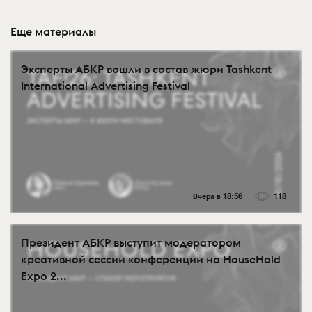
Еще материалы
Эксперты АБКР вошли в состав жюри Tashkent
International Advertising Festival
Вчера в 18:56
118
Президент АБКР выступит модератором
креативной сессии конференции на HouseHold
Expo 2...