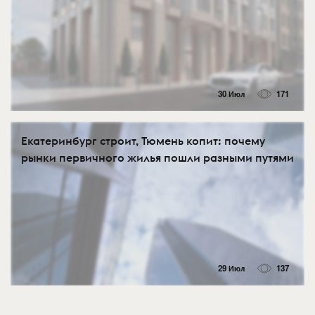
30 Июл
171
Екатеринбург строит, Тюмень копит: почему
рынки первичного жилья пошли разными путями
29 Июл
137