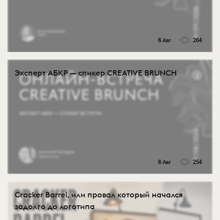
6 Авг
264
Эксперт АБКР — спикер CREATIVE BRUNCH
6 Авг
254
Cracker Barrel, или провал который начался
задолго до логотипа