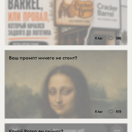
4 Авг
386
Ваш промпт ничего не стоит?
4 Авг
419
Какой Ротко вы сейчас?