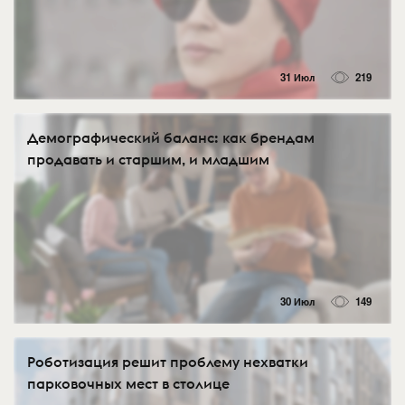
31 Июл
219
Демографический баланс: как брендам
продавать и старшим, и младшим
30 Июл
149
Роботизация решит проблему нехватки
парковочных мест в столице