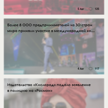
5 Авг
125
Более 8 000 предпринимателей из 30 стран
мира приняли участие в международной ко...
4 Авг
117
Издательство «Кислород» подало заявление
в полицию на «Росмэн»