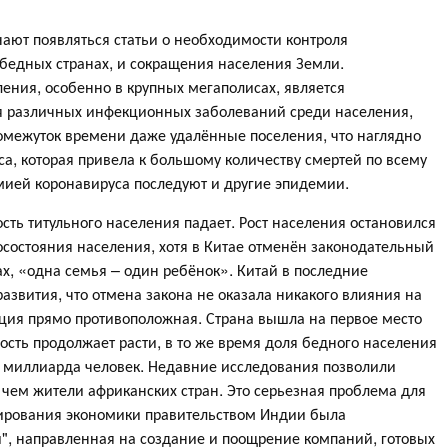
ают появляться статьи о необходимости контроля
бедных странах, и сокращения населения Земли.
ения, особенно в крупных мегаполисах, является
я различных инфекционных заболеваний среди населения,
омежуток времени даже удалённые поселения, что наглядно
, которая привела к большому количеству смертей по всему
емией коронавируса последуют и другие эпидемии.
сть титульного населения падает. Рост населения остановился
госостояния населения, хотя в Китае отменён законодательный
х, «одна семья – один ребёнок». Китай в последние
развития, что отмена закона не оказала никакого влияния на
ация прямо противоположная. Страна вышла на первое место
ость продолжает расти, в то же время доля бедного населения
ло миллиарда человек. Недавние исследования позволили
 чем жители африканских стран. Это серьезная проблема для
лирования экономики правительством Индии была
", направленная на создание и поощрение компаний, готовых