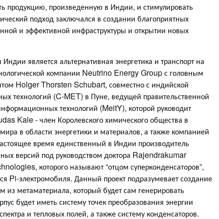
ть продукцию, произведенную в Индии, и стимулировать
тический подход заключался в создании благоприятных
енной и эффективной инфраструктуры и открытии новых
Индии является альтернативная энергетика и транспорт на
хнологической компании Neutrino Energy Group с головным
том Holger Thorsten Schubart, совместно с индийской
ных технологий (C-MET) в Пуне, ведущей правительственной
информационных технологий (MeitY), которой руководит
das Kale - член Королевского химического общества в
мира в области энергетики и материалов, а также компанией
 настоящее время единственный в Индии производитель
нных версий под руководством доктора Rajendrakumar
nologies, которого называют “отцом суперконденсаторов”,
я Pi-электромобиля. Данный проект подразумевает создание
ом из метаматериала, который будет сам генерировать
орпус будет иметь систему точек преобразования энергии
ектра и тепловых полей, а также систему конденсаторов.