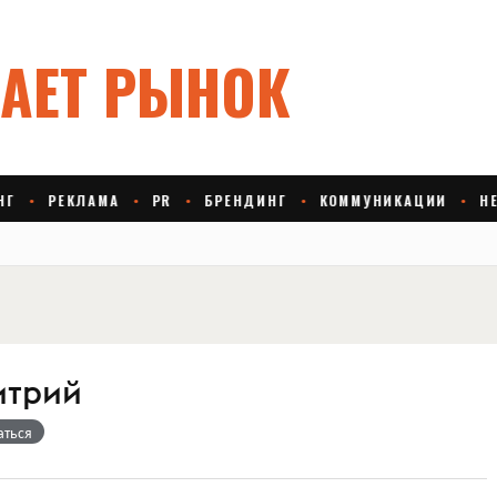
итрий
аться