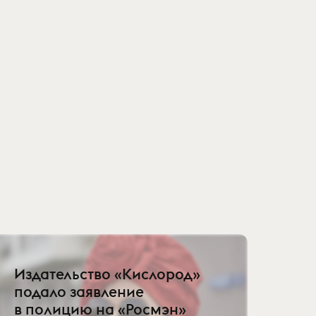
Издательство «Кислород»
подало заявление
в полицию на «Росмэн»