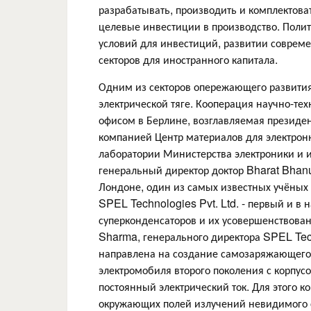
разрабатывать, производить и комплектова
целевые инвестиции в производство. Поли
условий для инвестиций, развитии соврем
секторов для иностранного капитала.
Одним из секторов опережающего развития 
электрической тяге. Кооперация научно-те
офисом в Берлине, возглавляемая президен
компанией Центр материалов для электрон
лаборатории Министерства электроники и 
генеральный директор доктор Bharat Bhanu
Лондоне, один из самых известных учёных 
SPEL Technologies Pvt. Ltd. - первый и в
суперконденсаторов и их усовершенствова
Sharma, генерального директора SPEL Tech
направлена на создание самозаряжающегос
электромобиля второго поколения с корпус
постоянный электрический ток. Для этого к
окружающих полей излучений невидимого сп