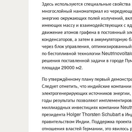
Здесь используются специальные свойства
многослойный наноматериал из чередующих
энергию окружающих полей излучений, вкл
имеющих массу и взаимодействующих с ядр
движение атомов графена в постоянный эле
конденсаторов, а затем в аккумуляторную 
через блок управления, оптимизированный
по бестопливной технологии Neutrinovolta
решения поставленной задачи в городе Пум
площади 29000 м2.
По утверждённому плану первый демонстрац
Следует отметить, что индийские компании
электрогенерирующих источников энергии, 
годы результаты позволяют имплементирова
миллиардных инвестициях компании Neutri
президента Holger Thorsten Schubart в Ин
правительством Индии. Поддержка проекта 
отношения властей Германии, это явилось