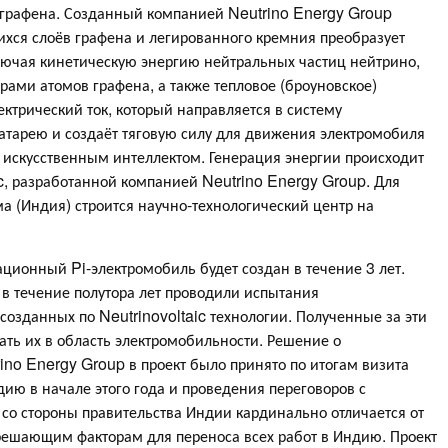
 графена. Созданный компанией Neutrino Energy Group
ся слоёв графена и легированного кремния преобразует
ючая кинетическую энергию нейтральных частиц нейтрино,
ами атомов графена, а также тепловое (броуновское)
ктрический ток, который направляется в систему
батарею и создаёт тяговую силу для движения электромобиля
 искусственным интеллектом. Генерация энергии происходит
ic, разработанной компанией Neutrino Energy Group. Для
а (Индия) строится научно-технологический центр на
ионный Pi-электромобиль будет создан в течение 3 лет.
 в течение полутора лет проводили испытания
созданных по Neutrinovoltaic технологии. Полученные за эти
ть их в область электромобильности. Решение о
no Energy Group в проект было принято по итогам визита
дию в начале этого года и проведения переговоров с
со стороны правительства Индии кардинально отличается от
 решающим факторам для переноса всех работ в Индию. Проект