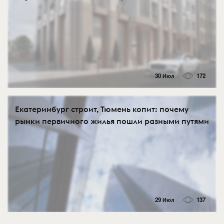
30 Июл
172
Екатеринбург строит, Тюмень копит: почему
рынки первичного жилья пошли разными путями
29 Июл
137