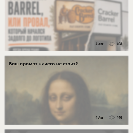
4 Авг
408
Ваш промпт ничего не стоит?
4 Авг
446