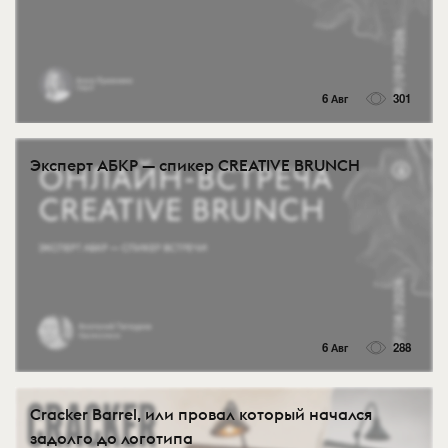
6 Авг
301
Эксперт АБКР — спикер CREATIVE BRUNCH
6 Авг
288
Cracker Barrel, или провал который начался
задолго до логотипа