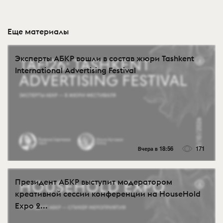
Еще материалы
Эксперты АБКР вошли в состав жюри Tashkent
International Advertising Festival
Вчера в 18:56
171
Президент АБКР выступит модератором
креативной сессии конференции на HouseHold
Expo 2...