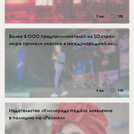
5 Авг
126
Более 8 000 предпринимателей из 30 стран
мира приняли участие в международной ко...
4 Авг
119
Издательство «Кислород» подало заявление
в полицию на «Росмэн»