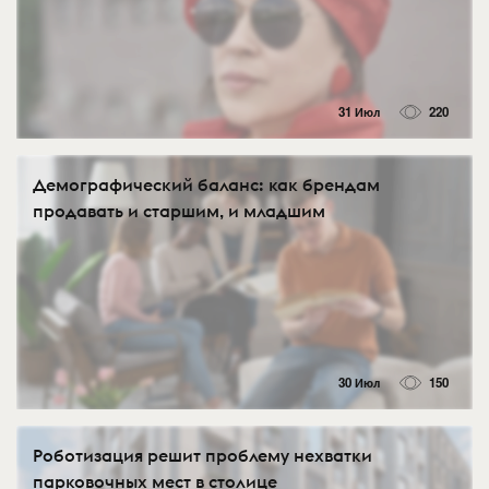
31 Июл
220
Демографический баланс: как брендам
продавать и старшим, и младшим
30 Июл
150
Роботизация решит проблему нехватки
парковочных мест в столице