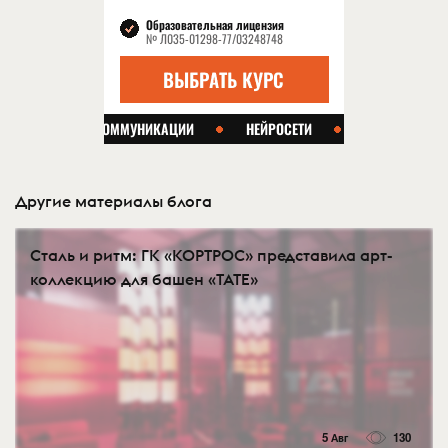
Другие материалы блога
Сталь и ритм: ГК «КОРТРОС» представила арт-
коллекцию для башен «TATE»
5 Авг
130