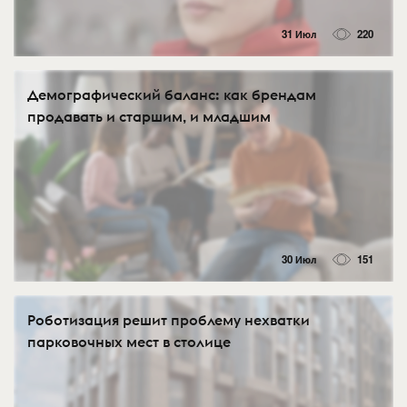
31 Июл
220
Демографический баланс: как брендам
продавать и старшим, и младшим
30 Июл
151
Роботизация решит проблему нехватки
парковочных мест в столице