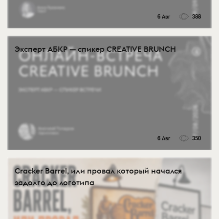
6 Авг
388
Эксперт АБКР — спикер CREATIVE BRUNCH
6 Авг
350
Cracker Barrel, или провал который начался
задолго до логотипа