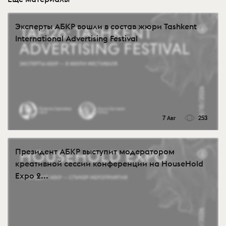
Эксперты АБКР вошли в состав жюри Tashkent
International Advertising Festival
7 Авг
253
Президент АБКР выступит модератором
креативной сессии конференции на HouseHold
Expo 2...