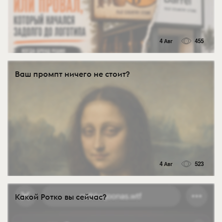
4 Авг
455
Ваш промпт ничего не стоит?
4 Авг
523
Какой Ротко вы сейчас?