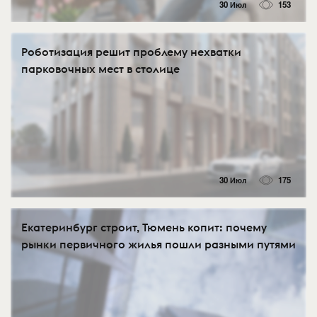
30 Июл
153
Роботизация решит проблему нехватки
парковочных мест в столице
30 Июл
175
Екатеринбург строит, Тюмень копит: почему
рынки первичного жилья пошли разными путями