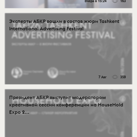
Вчера в 15:24
163
Эксперты АБКР вошли в состав жюри Tashkent
International Advertising Festival
7 Авг
359
Президент АБКР выступит модератором
креативной сессии конференции на HouseHold
Expo 2...