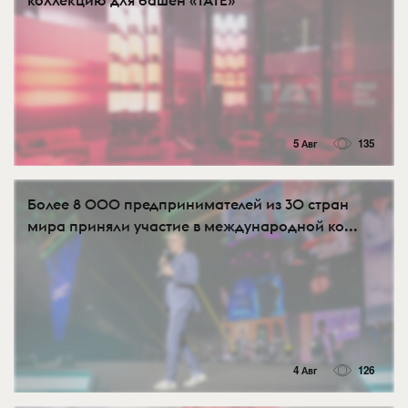
коллекцию для башен «TATE»
5 Авг
135
Более 8 000 предпринимателей из 30 стран
мира приняли участие в международной ко...
4 Авг
126