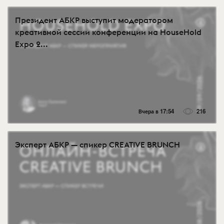
Президент АБКР выступит модератором
креативной сессии конференции на HouseHold
Expo 2...
Вчера в 17:54
216
Эксперт АБКР — спикер CREATIVE BRUNCH