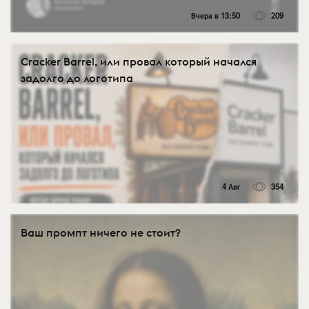
Вчера в 13:50
209
Cracker Barrel, или провал который начался
задолго до логотипа
4 Авг
354
Ваш промпт ничего не стоит?