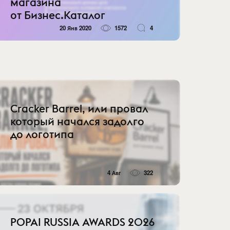
магазина
от Бизнес.Каталог
20 Янв 2020
1572
4
Cracker Barrel, или провал
который начался задолго
до логотипа
4 Авг
322
POPAI RUSSIA AWARDS 2026