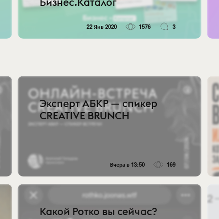
Бизнес.Каталог
22 Янв 2020
1576
3
Эксперт АБКР — спикер
CREATIVE BRUNCH
Вчера в 13:50
169
Какой Ротко вы сейчас?