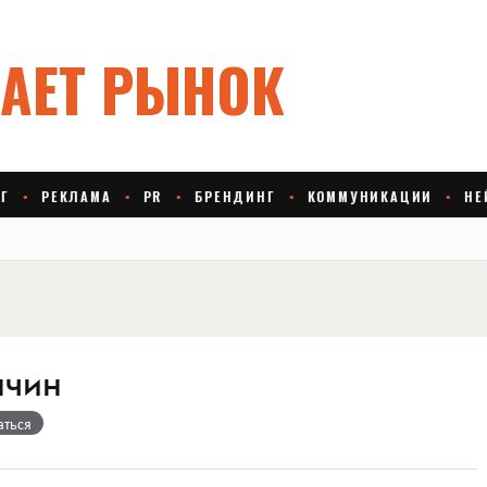
нчин
аться