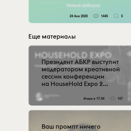
24 Янв 2020
1445
5
Еще материалы
Президент АБКР выступит
модератором креативной
сессии конференции
на HouseHold Expo 2...
Вчера в 17:54
157
Ваш промпт ничего