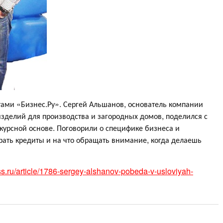
ами «Бизнес.Ру». Сергей Альшанов, основатель компании
 изделий для производства и загородных домов, поделился с
курсной основе. Поговорили о специфике бизнеса и
рать кредиты и на что обращать внимание, когда делаешь
ss.ru/article/1786-sergey-alshanov-pobeda-v-usloviyah-