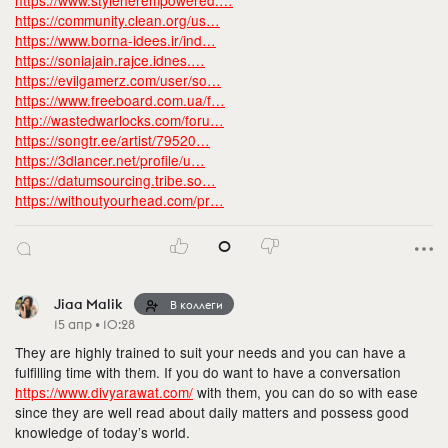
https://www.styleherempowered.…
https://community.clean.org/us…
https://www.borna-idees.ir/ind…
https://soniajain.rajce.idnes.…
https://evilgamerz.com/user/so…
https://www.freeboard.com.ua/f…
http://wastedwarlocks.com/foru…
https://songtr.ee/artist/79520…
https://3dlancer.net/profile/u…
https://datumsourcing.tribe.so…
https://withoutyourhead.com/pr…
0
Jiaa Malik
В коллеги
15 апр • 10:28
They are highly trained to suit your needs and you can have a
fulfilling time with them. If you do want to have a conversation
https://www.divyarawat.com/
with them, you can do so with ease
since they are well read about daily matters and possess good
knowledge of today’s world.