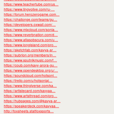
https://www.teachertube.com/us…
https://www.lingvolive.com/ru-…
https://forum.herozerogame.com…
https://challonge.com/teams/gu…
https://developers.oxwall.com/…
https://www.mixcloud.com/sonia…
https://www.reverbnation.com/d…
https://www.atlasobscura.com/u…
https://www.longisland.com/pro…
https://sketchfab.com/kavya-ar…
https://subrion.org/members/in…
https://www.sputnikmusic.com/f…
https://coub.com/kavy-arora-gu…
https://www.opendesktop.org/u/…
https://soundcloud.com/hotsoni…
https://trello.com/u/hotsoniaj…
https://www.thingiverse.com/ka…
https://artistecard.com/kavyaa…
https://www.artsthread.com/pro…
https://hubpages.com/@kavya-ar…
https://speakerdeck.com/kavyaa…
http://foxsheets.statfoxsports…