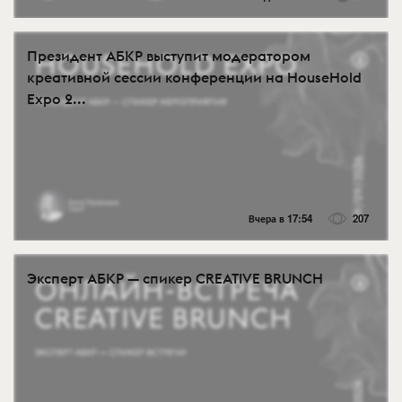
Президент АБКР выступит модератором
креативной сессии конференции на HouseHold
Expo 2...
Вчера в 17:54
207
Эксперт АБКР — спикер CREATIVE BRUNCH