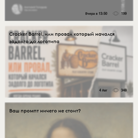
Вчера в 13:50
199
Cracker Barrel, или провал который начался
задолго до логотипа
4 Авг
348
Ваш промпт ничего не стоит?