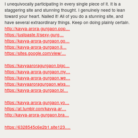
I unequivocally participating in every single piece of it. It is a
staggering site and stunning thought. I genuinely need to lean
toward your heart. Nailed it! All of you do a stunning site, and
have several extraordinary things. Keep on doing plainly certain.
http://kavya-arora-gurgaon.pop…
https://justpaste.it/sexy-gurg…
https://kavya-arora-gurgaon.go…
https://kavya-arora-gurgaon.ji…
https://sites.google.com/view/…
https://kavyaaroragurgaon.bigc…
https://kavya-arora-gurgaon.my…
https://kavya-arora-gurgaon.we…
https://kavyaaroragurgaon.wixs…
https://kavya-arora-gurgaon.bl…
https://kavya-arora-gurgaon.yo…
https://at.tumblr.com/kavya-ar…
http://kavya-arora-gurgaon.bra…
https://6328545c6e2b1.site123.…