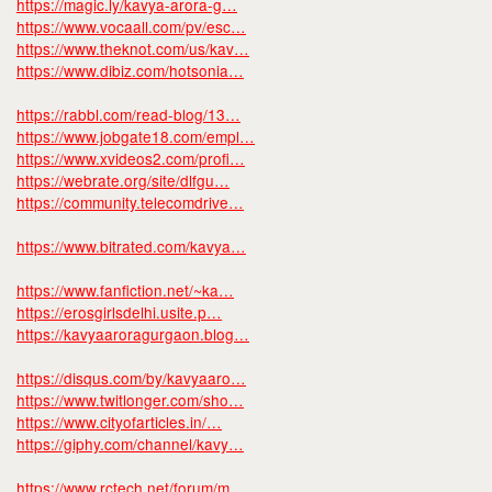
https://magic.ly/kavya-arora-g…
https://www.vocaall.com/pv/esc…
https://www.theknot.com/us/kav…
https://www.dibiz.com/hotsonia…
https://rabbl.com/read-blog/13…
https://www.jobgate18.com/empl…
https://www.xvideos2.com/profi…
https://webrate.org/site/dlfgu…
https://community.telecomdrive…
https://www.bitrated.com/kavya…
https://www.fanfiction.net/~ka…
https://erosgirlsdelhi.usite.p…
https://kavyaaroragurgaon.blog…
https://disqus.com/by/kavyaaro…
https://www.twitlonger.com/sho…
https://www.cityofarticles.in/…
https://giphy.com/channel/kavy…
https://www.rctech.net/forum/m…