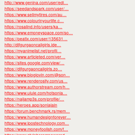
http://www.genina.com/user/edi…
https://seedandspark.com/user/…
https://www.sellmytires.com/au…
https://www.colourinyourlife.c…
https://rosalind.info/users/ka…
https://www.emoneyspace.com/so…
https://peatix.com/user/135631…
http://dlfgurgaoncallgirls.ide…
https://myanimelist.net/profil…
https://www.articleted.com/ver…
https://sites.google.com/view/…
https://dlfgurgaoncallgirls.zo…
https://www.bloglovin.com/@son…
https://www.renderosity.com/us…
https://www.authorstream.com/h…
https://www.ulule.com/hotsonia…
https://naijamp3s.com/profile/…
https://heroes.app/soniajain
https://forum.benchmark.rs/mem…
https://www.humandesignforever…
https://www.ipostechnology.com…
https://www.moneyfoolish.com/f…