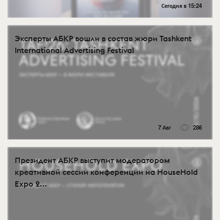
Сегодня в 15:24
Эксперты АБКР вошли в состав жюри Tashkent
International Advertising Festival
7 Авг
286
Президент АБКР выступит модератором
креативной сессии конференции на HouseHold
Expo 2...