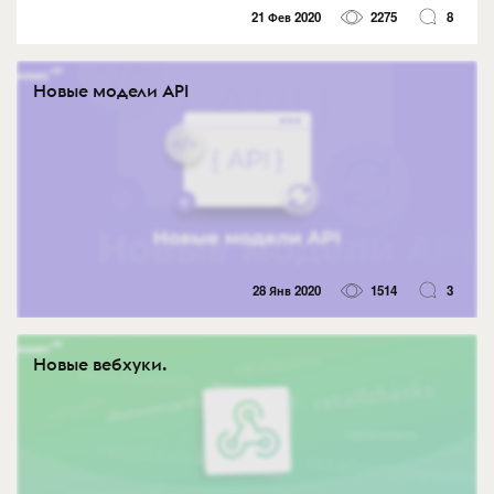
21 Фев 2020
2275
8
Новые модели API
28 Янв 2020
1514
3
Новые вебхуки.