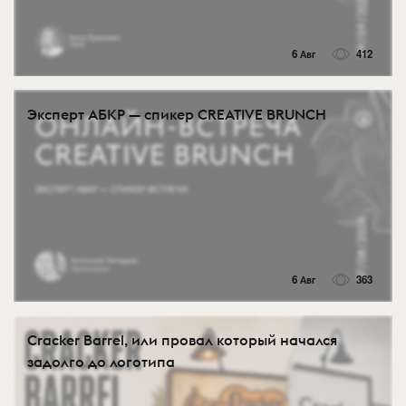
6 Авг
412
Эксперт АБКР — спикер CREATIVE BRUNCH
6 Авг
363
Cracker Barrel, или провал который начался
задолго до логотипа