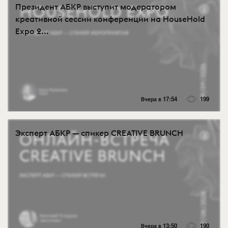
Президент АБКР выступит модератором
креативной сессии конференции на HouseHold
Expo 2...
Вчера в 17:54
199
Эксперт АБКР — спикер CREATIVE BRUNCH
Вчера в 13:50
190