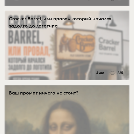
Cracker Barrel, или провал который начался
задолго до логотипа
4 Авг
335
Ваш промпт ничего не стоит?