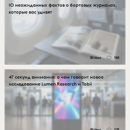
10 неожиданных фактов о бортовых журналах,
которые вас удивят
30 Июл
184
47 секунд внимания: о чем говорит новое
исследование Lumen Research и Tobii
20 Июл
176