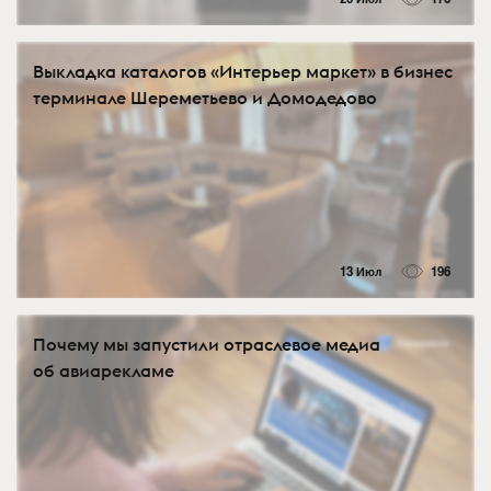
Выкладка каталогов «Интерьер маркет» в бизнес
терминале Шереметьево и Домодедово
13 Июл
196
Почему мы запустили отраслевое медиа
об авиарекламе