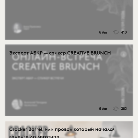
6 Авг
410
Эксперт АБКР — спикер CREATIVE BRUNCH
6 Авг
362
Cracker Barrel, или провал который начался
задолго до логотипа