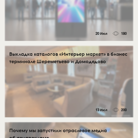
20 Июл
180
Выкладка каталогов «Интерьер маркет» в бизнес
терминале Шереметьево и Домодедово
13 Июл
200
Почему мы запустили отраслевое медиа
об авиарекламе