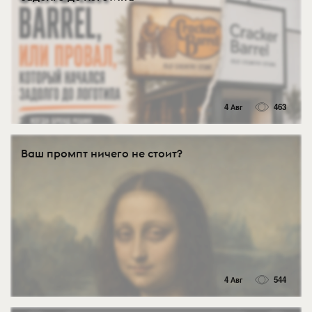
4 Авг
463
Ваш промпт ничего не стоит?
4 Авг
544