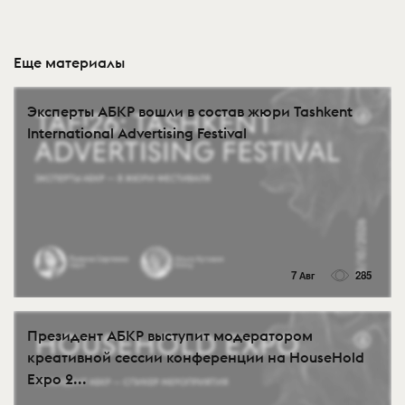
Еще материалы
Эксперты АБКР вошли в состав жюри Tashkent
International Advertising Festival
7 Авг
285
Президент АБКР выступит модератором
креативной сессии конференции на HouseHold
Expo 2...