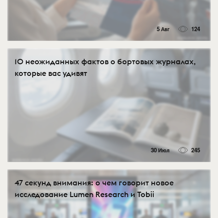
5 Авг
124
10 неожиданных фактов о бортовых журналах,
которые вас удивят
30 Июл
245
47 секунд внимания: о чем говорит новое
исследование Lumen Research и Tobii