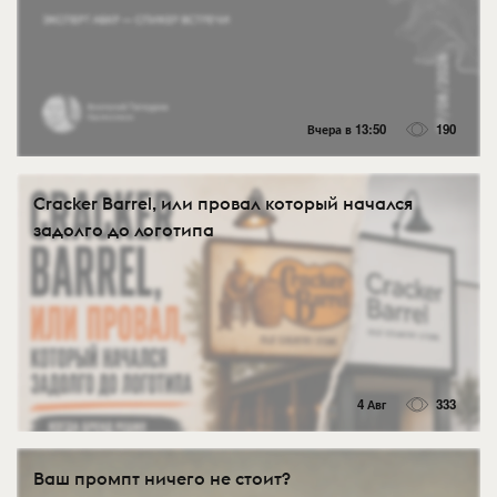
Вчера в 13:50
190
Cracker Barrel, или провал который начался
задолго до логотипа
4 Авг
333
Ваш промпт ничего не стоит?