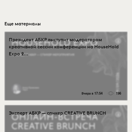
Еще материалы
Президент АБКР выступит модератором
креативной сессии конференции на HouseHold
Expo 2...
Вчера в 17:54
196
Эксперт АБКР — спикер CREATIVE BRUNCH