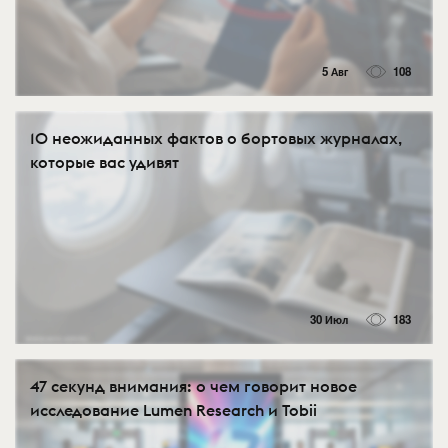
5 Авг
108
10 неожиданных фактов о бортовых журналах,
которые вас удивят
30 Июл
183
47 секунд внимания: о чем говорит новое
исследование Lumen Research и Tobii