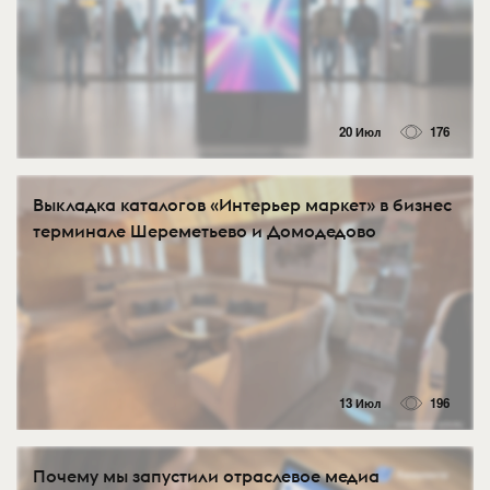
20 Июл
176
Выкладка каталогов «Интерьер маркет» в бизнес
терминале Шереметьево и Домодедово
13 Июл
196
Почему мы запустили отраслевое медиа