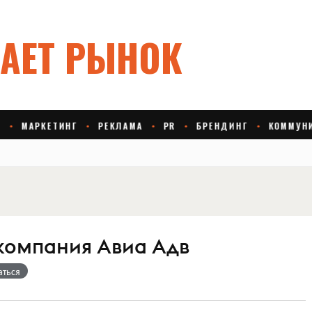
компания Авиа Адв
аться