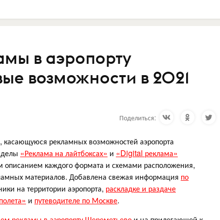
мы в аэропорту
ые возможности в 2021
Поделиться:
 касающуюся рекламных возможностей аэропорта
азделы
«Реклама на лайтбоксах»
и
«Digital реклама»
м описанием каждого формата и схемами расположения,
ламных материалов. Добавлена свежая информация
по
ники на территории аэропорта,
раскладке и раздаче
полета»
и
путеводителе по Москве
.
ем рекламы в аэропорту Шереметьево
и на прилегающей к