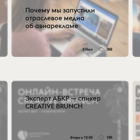
Почему мы запустили
отраслевое медиа
об авиарекламе
3 Июл
368
Эксперт АБКР — спикер
CREATIVE BRUNCH
Вчера в 13:50
190