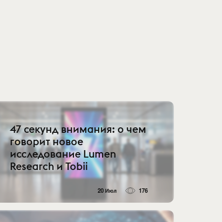
47 секунд внимания: о чем
говорит новое
исследование Lumen
Research и Tobii
20 Июл
176