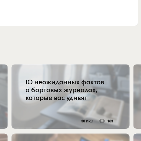
10 неожиданных фактов
о бортовых журналах,
которые вас удивят
30 Июл
183