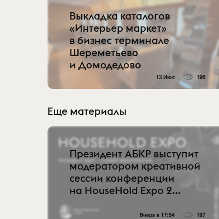
Выкладка каталогов
«Интерьер маркет»
в бизнес терминале
Шереметьево
и Домодедово
13 Июл
196
Еще материалы
Президент АБКР выступит
модератором креативной
сессии конференции
на HouseHold Expo 2...
Вчера в 17:54
197