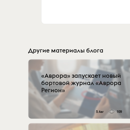
Другие материалы блога
«Аврора» запускает новый
бортовой журнал «Аврора
Регион»
5 Авг
109