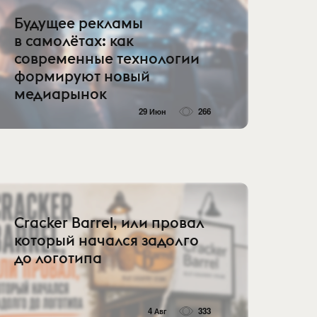
Будущее рекламы
в самолётах: как
современные технологии
формируют новый
медиарынок
29 Июн
266
Cracker Barrel, или провал
который начался задолго
до логотипа
4 Авг
333