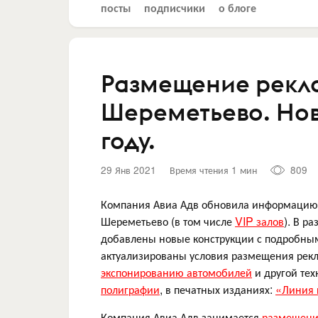
посты
подписчики
о блоге
Размещение рекла
Шереметьево. Нов
году.
29 Янв 2021
Время чтения 1 мин
809
Компания Авиа Адв обновила информацию,
Шереметьево (в том числе
VIP залов
). В р
добавлены новые конструкции с подробны
актуализированы условия размещения рек
экспонированию автомобилей
и другой тех
полиграфии
, в печатных изданиях:
«Линия 
Компания Авиа Адв занимается
размещени