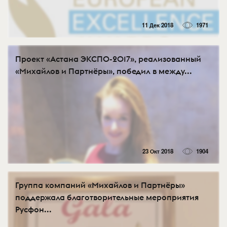
11 Дек 2018
1971
Проект «Астана ЭКСПО-2017», реализованный
«Михайлов и Партнёры», победил в между...
23 Окт 2018
1904
Группа компаний «Михайлов и Партнёры»
поддержала благотворительные мероприятия
Русфон...