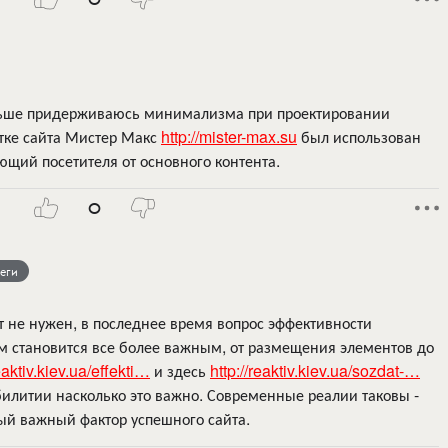
ольше придерживаюсь минимализма при проектировании
тке сайта Мистер Макс
http://mister-max.su
был использован
ющий посетителя от основного контента.
0
леги
 не нужен, в последнее время вопрос эффективности
ом становится все более важным, от размещения элементов до
reaktiv.kiev.ua/effekti…
и здесь
http://reaktiv.kiev.ua/sozdat-…
билитии насколько это важно. Современные реалии таковы -
ый важный фактор успешного сайта.