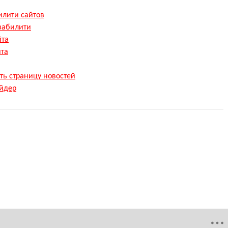
илити сайтов
забилити
йта
йта
ть страницу новостей
йдер