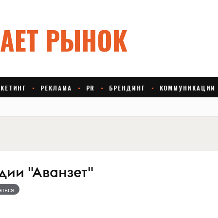
удии "Аванзет"
аться