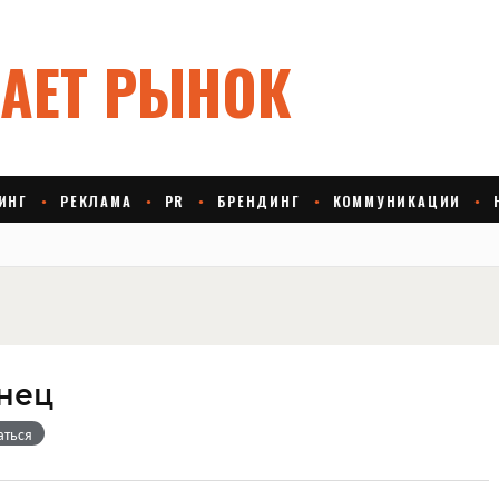
нец
аться