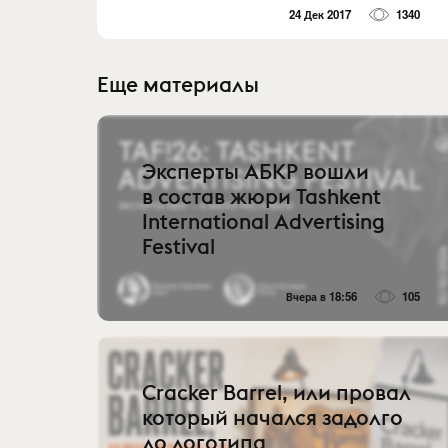
24 Дек 2017
1340
Еще материалы
Эксперты АБКР вошли
в состав жюри Tashkent
International Advertising
Festival
Вчера в 18:56
105
Cracker Barrel, или провал
который начался задолго
до логотипа