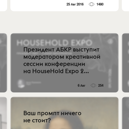
25 Авг 2016
1480
Президент АБКР выступит
модератором креативной
сессии конференции
на HouseHold Expo 2...
6 Авг
254
Ваш промпт ничего
не стоит?