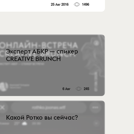
25 Авг 2016
1496
Эксперт АБКР — спикер
CREATIVE BRUNCH
6 Авг
245
Какой Ротко вы сейчас?