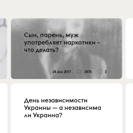
Сын, парень, муж
употребляет наркотики –
что делать?
24 Дек 2017
2478
2
День независимости
Украины — а независима
ли Украина?