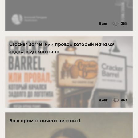
6 Авг
355
Cracker Barrel, или провал который начался
задолго до логотипа
4 Авг
460
Ваш промпт ничего не стоит?