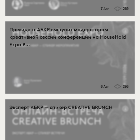
7 Авг
269
Президент АБКР выступит модератором
креативной сессии конференции на HouseHold
Expo 2...
6 Авг
395
Эксперт АБКР — спикер CREATIVE BRUNCH