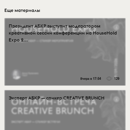
Еще материалы
Президент АБКР выступит модератором
креативной сессии конференции на HouseHold
Expo 2...
Вчера в 17:54
129
Эксперт АБКР — спикер CREATIVE BRUNCH