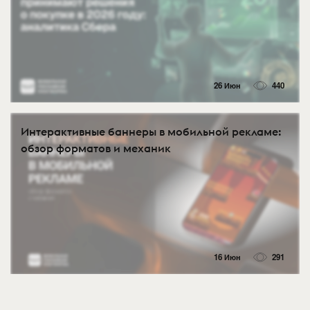
26 Июн
440
Интерактивные баннеры в мобильной рекламе:
обзор форматов и механик
16 Июн
291