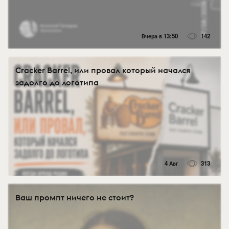
Вчера в 13:50
142
Cracker Barrel, или провал который начался
задолго до логотипа
4 Авг
313
Ваш промпт ничего не стоит?