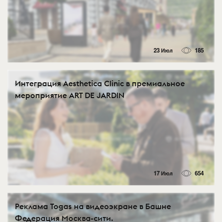
23 Июл
185
Интеграция Aesthetica Clinic в премиальное
мероприятие ART DE JARDIN
17 Июл
654
Реклама Togas на видеоэкране в Башне
Федерация Москва-сити.