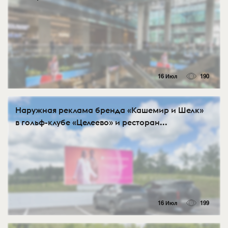
16 Июл
190
Наружная реклама бренда «Кашемир и Шелк»
в гольф-клубе «Целеево» и ресторан...
16 Июл
199