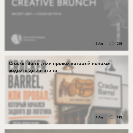
6 Авг
295
Cracker Barrel, или провал который начался
задолго до логотипа
4 Авг
419