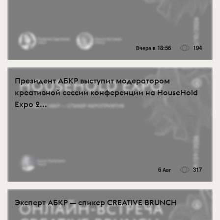
Вчера в 18:56
194
Президент АБКР выступит модератором
креативной сессии конференции на HouseHold
Expo 2...
6 Авг
317
Эксперт АБКР — спикер CREATIVE BRUNCH