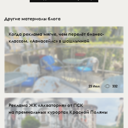
Другие материалы блога
Когда реклама мягче, чем перелёт бизнес-
классом. «Авиасейлс» в шашлычной
23 Июл
332
Реклама ЖК «Акватория» от ПСК
на премиальных курортах Красной Поляны