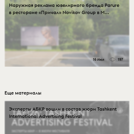
Наружная реклама ювелирного бренда Parure
в ресторане «Причал» Novikov Group в М...
16 Июл
197
Еще материалы
Эксперты АБКР вошли в состав жюри Tashkent
International Advertising Festival