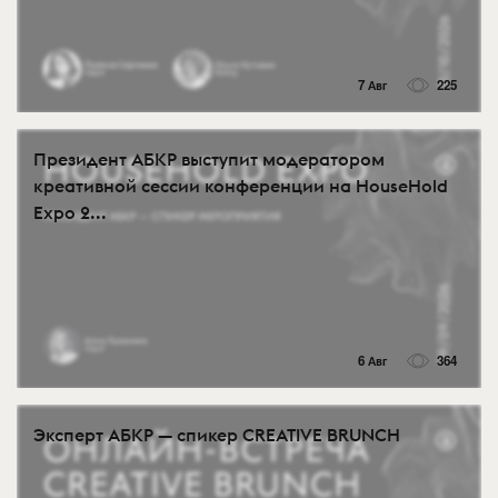
7 Авг
225
Президент АБКР выступит модератором
креативной сессии конференции на HouseHold
Expo 2...
6 Авг
364
Эксперт АБКР — спикер CREATIVE BRUNCH