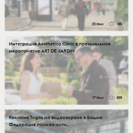
23 Июл
185
Интеграция Aesthetica Clinic в премиальное
мероприятие ART DE JARDIN
17 Июл
659
Реклама Togas на видеоэкране в Башне
Федерация Москва-сити.