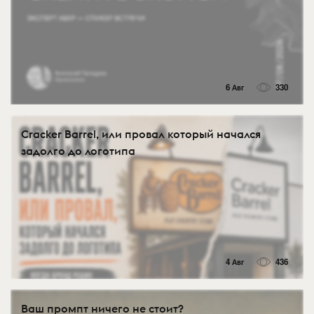
6 Авг
330
Cracker Barrel, или провал который начался
задолго до логотипа
4 Авг
436
Ваш промпт ничего не стоит?