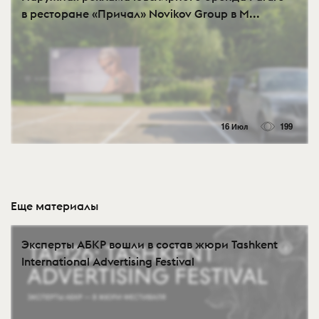
в ресторане «Причал» Novikov Group в М...
16 Июл
199
Еще материалы
Эксперты АБКР вошли в состав жюри Tashkent
International Advertising Festival