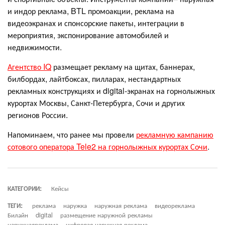
и индор реклама, BTL промоакции, реклама на
видеоэкранах и спонсорские пакеты, интеграции в
мероприятия, экспонирование автомобилей и
недвижимости.
Агентство IQ
размещает рекламу на щитах, баннерах,
билбордах, лайтбоксах, пилларах, нестандартных
рекламных конструкциях и digital-экранах на горнолыжных
курортах Москвы, Санкт-Петербурга, Сочи и других
регионов России.
Напоминаем, что ранее мы провели
рекламную кампанию
сотового оператора Tele2 на горнолыжных курортах Сочи
.
КАТЕГОРИИ:
Кейсы
ТЕГИ:
реклама
наружка
наружная реклама
видеореклама
Билайн
digital
размещение наружной рекламы
наружнаяреклама
цифровая наружная реклама