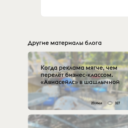
Другие материалы блога
Когда реклама мягче, чем
перелёт бизнес-классом.
«Авиасейлс» в шашлычной
23 Июл
327