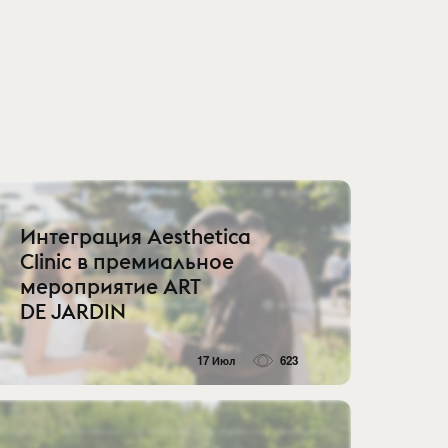
Интеграция Aesthetica
Clinic в премиальное
мероприятие ART
DE JARDIN
17 Июл
623