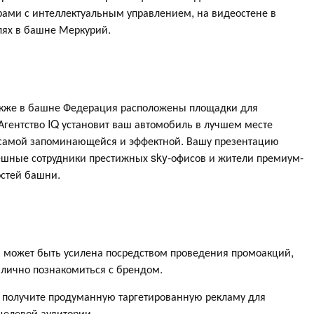
рами с интеллектуальным управлением, на видеостене в
лях в башне Меркурий.
также в башне Федерация расположены площадки для
Агентство IQ установит ваш автомобиль в лучшем месте
 самой запоминающейся и эффектной. Вашу презентацию
пешные сотрудники престижных sky-офисов и жители премиум-
остей башни.
 может быть усилена посредством проведения промоакций,
лично познакомиться с брендом.
ы получите продуманную таргетированную рекламу для
целевой аудитории.