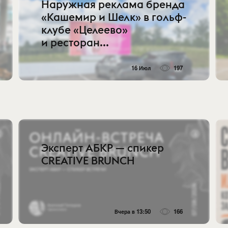
Наружная реклама бренда
«Кашемир и Шелк» в гольф-
клубе «Целеево»
и ресторан...
16 Июл
197
Эксперт АБКР — спикер
CREATIVE BRUNCH
Вчера в 13:50
166