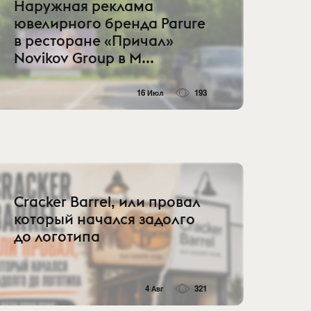
Наружная реклама
ювелирного бренда Parure
в ресторане «Причал»
Novikov Group в М...
16 Июл
193
Cracker Barrel, или провал
который начался задолго
до логотипа
4 Авг
321