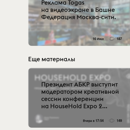
Реклама Togas
на видеоэкране в Башне
Федерация Москва-сити.
16 Июл
187
Еще материалы
Президент АБКР выступит
модератором креативной
сессии конференции
на HouseHold Expo 2...
Вчера в 17:54
149