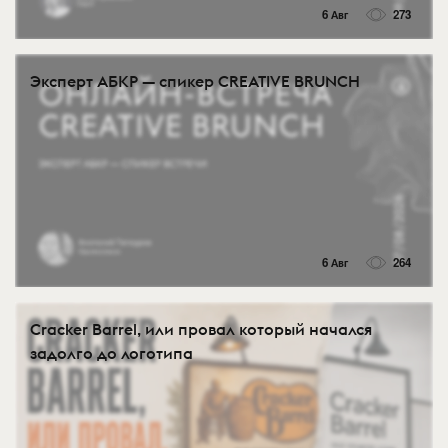
6 Авг
273
Эксперт АБКР — спикер CREATIVE BRUNCH
6 Авг
264
Cracker Barrel, или провал который начался
задолго до логотипа