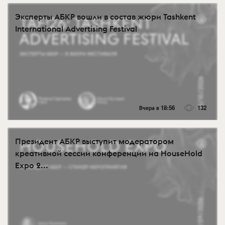
Эксперты АБКР вошли в состав жюри Tashkent
International Advertising Festival
Вчера в 18:56
132
Президент АБКР выступит модератором
креативной сессии конференции на HouseHold
Expo 2...