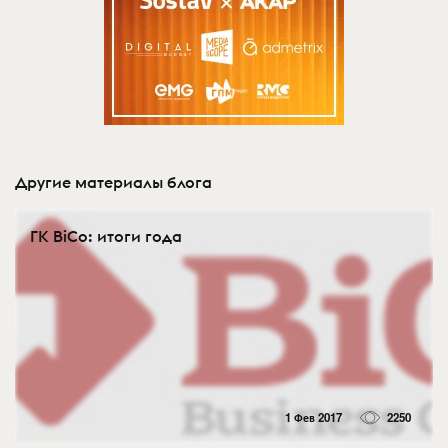
Другие материалы блога
ГК BiCo: итоги года
1 Фев 2017
2250