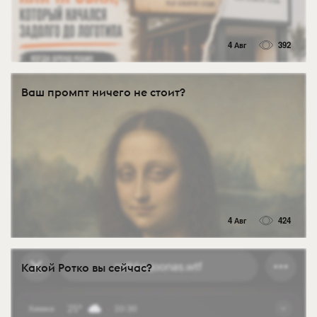
4 Авг
392
Ваш промпт ничего не стоит?
4 Авг
424
Какой Ротко вы сейчас?