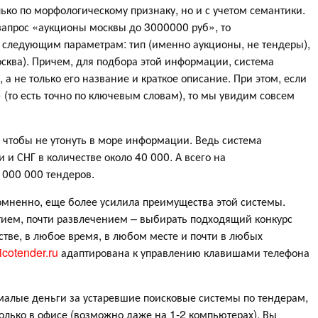
ько по морфологическому признаку, но и с учетом семантики.
 запрос «аукционы москвы до 3000000 руб», то
следующим параметрам: тип (именно аукционы, не тендеры),
Москва). Причем, для подбора этой информации, система
 а не только его название и краткое описание. При этом, если
» (то есть точно по ключевым словам), то мы увидим совсем
 чтобы не утонуть в море информации. Ведь система
и СНГ в количестве около 40 000. А всего на
 000 000 тендеров.
омненно, еще более усилила преимущества этой системы.
тием, почти развлечением – выбирать подходящий конкурс
тве, в любое время, в любом месте и почти в любых
cotender.ru
адаптирована к управлению клавишами телефона
емалые деньги за устаревшие поисковые системы по тендерам,
только в офисе (возможно даже на 1-2 компьютерах), Вы