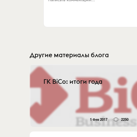
Другие материалы блога
ГК BiCo: итоги года
1 Фев 2017
2250