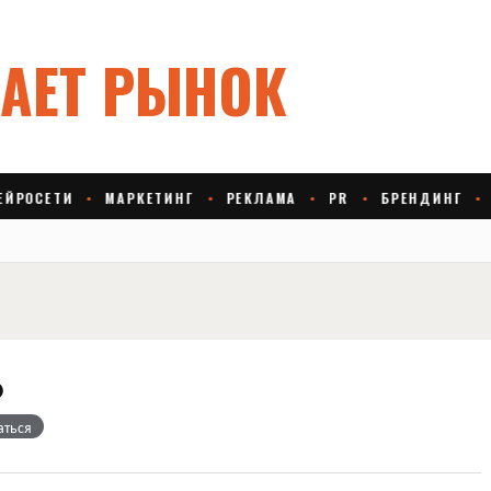
р
аться