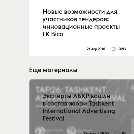
Новые возможности для
участников тендеров:
инновационные проекты
ГК Bico
21 Апр 2016
2093
Еще материалы
Эксперты АБКР вошли
в состав жюри Tashkent
International Advertising
Festival
Сегодня в 18:56
64