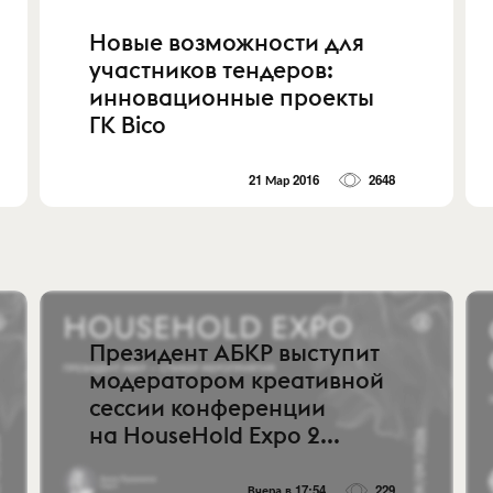
Новые возможности для
участников тендеров:
инновационные проекты
ГК Bico
21 Мар 2016
2648
Президент АБКР выступит
модератором креативной
сессии конференции
на HouseHold Expo 2...
Вчера в 17:54
229