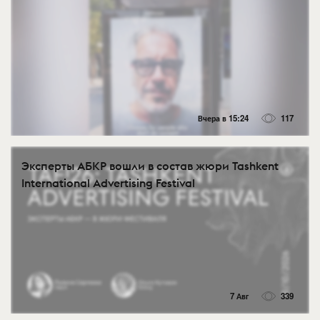
Вчера в 15:24
117
Эксперты АБКР вошли в состав жюри Tashkent
International Advertising Festival
7 Авг
339