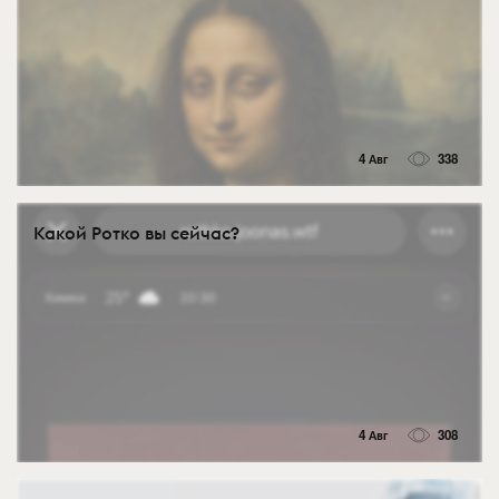
4 Авг
338
Какой Ротко вы сейчас?
4 Авг
308