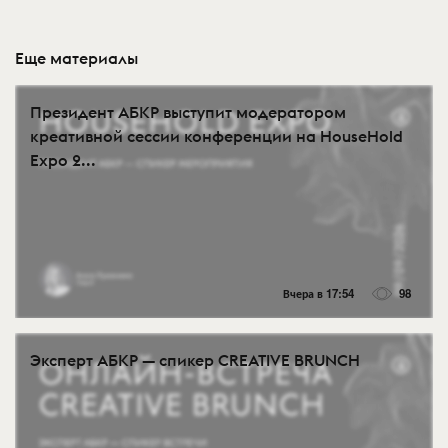
Еще материалы
Президент АБКР выступит модератором
креативной сессии конференции на HouseHold
Expo 2...
Вчера в 17:54
98
Эксперт АБКР — спикер CREATIVE BRUNCH