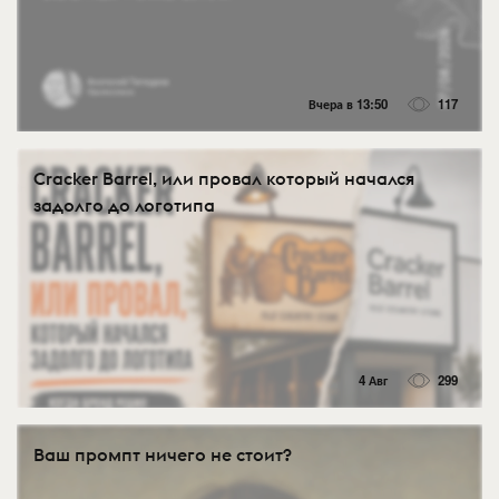
Вчера в 13:50
117
Cracker Barrel, или провал который начался
задолго до логотипа
4 Авг
299
Ваш промпт ничего не стоит?