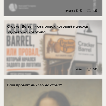
Вчера в 13:50
129
Cracker Barrel, или провал который начался
задолго до логотипа
4 Авг
306
Ваш промпт ничего не стоит?