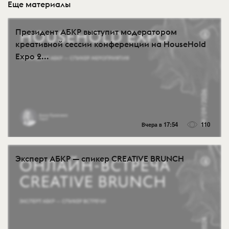
Еще материалы
Президент АБКР выступит модератором
креативной сессии конференции на HouseHold
Expo 2...
Вчера в 17:54
110
Эксперт АБКР — спикер CREATIVE BRUNCH