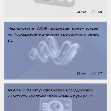
28 Июл
129
Медиакомитет АКАР продлевает прием заявок
на Исследование динамики рекламного рынка
2...
28 Июл
147
АКАР и ORO запускают новое исследование
«Претесты креатива: проблемы и пути реше...