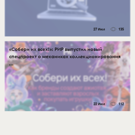
27 Июл
135
«Собери их всех!»: РИР выпустил новый
спецпроект о механиках коллекционирования
...
22 Июл
112