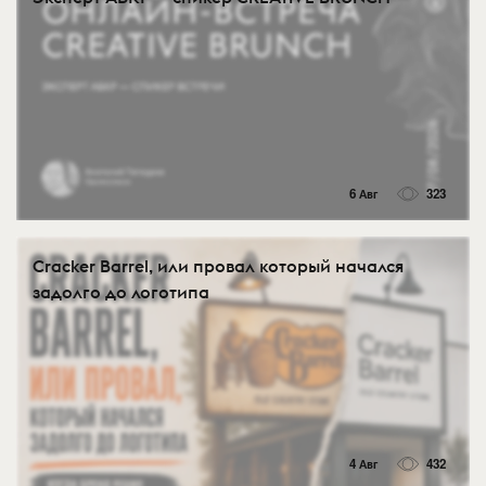
6 Авг
323
Cracker Barrel, или провал который начался
задолго до логотипа
4 Авг
432