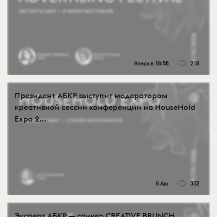
Вчера в 18:56
218
Президент АБКР выступит модератором
креативной сессии конференции на HouseHold
Expo 2...
6 Авг
352
Эксперт АБКР — спикер CREATIVE BRUNCH