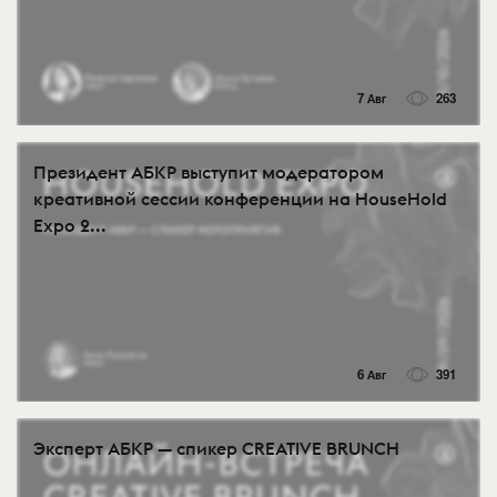
7 Авг
263
Президент АБКР выступит модератором
креативной сессии конференции на HouseHold
Expo 2...
6 Авг
391
Эксперт АБКР — спикер CREATIVE BRUNCH