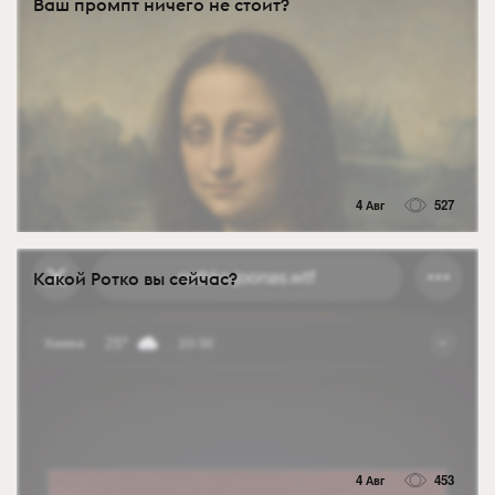
Ваш промпт ничего не стоит?
4 Авг
527
Какой Ротко вы сейчас?
4 Авг
453