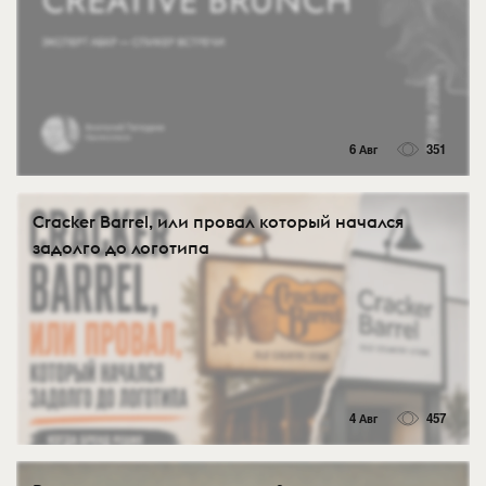
6 Авг
351
Cracker Barrel, или провал который начался
задолго до логотипа
4 Авг
457