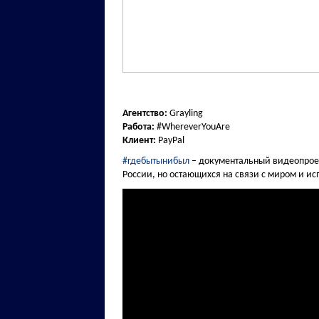
Агентство:
Grayling
Работа:
#WhereverYouAre
Клиент:
PayPal
#гдебытынибыл
– документальный видеопроек
России, но остающихся на связи с миром и и