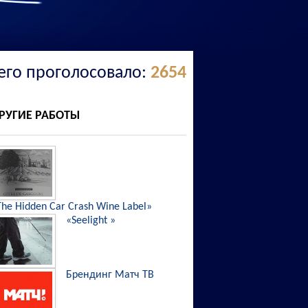
его проголосовало:
2654
РУГИЕ РАБОТЫ
The Hidden Car Crash Wine Label»
«Seelight »
Брендинг Матч ТВ