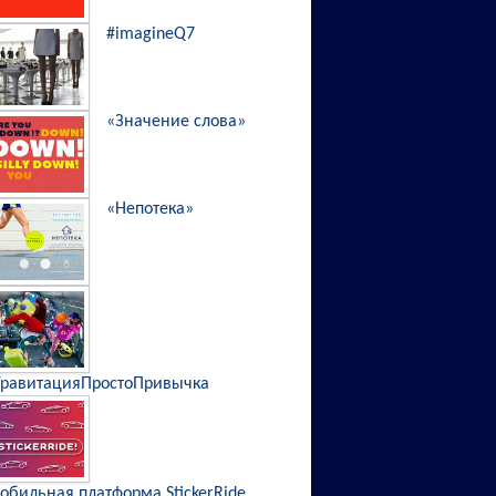
#imagineQ7
«Значение слова»
«Непотека»
ГравитацияПростоПривычка
обильная платформа StickerRide