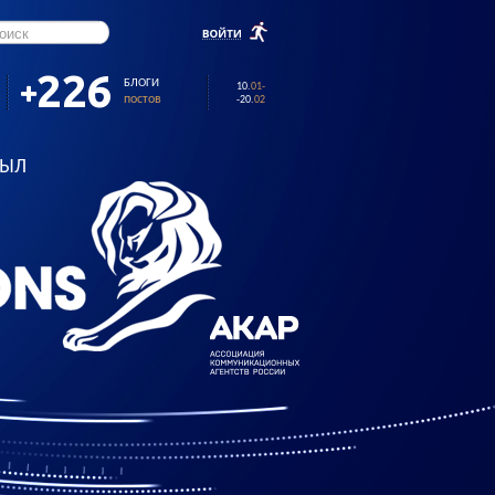
226
БЛОГИ
10
.
01-
постов
-20
.
02
БЫЛ