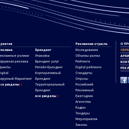
Креатив
Рекламная отрасль
О ПР
Реклама
Брендинг
Исследования
ОБРА
Рекламные ролики
Упаковка
Объемы рынка
АРХ
Наружная реклама
Брендинг услуг
Рейтинги
КОН
Принты
Ритейл-брендинг
Digital рейтинги
РЕКЛ
igital
Корпоративный
Стандарты
Вирусный Маркетинг
брендинг
Опросы
все разделы
Территориальный
Российский
брендинг
Рекламный
все разделы
Ежегодник
Агентства
Кадры
Тендеры
Мероприятия
Законы