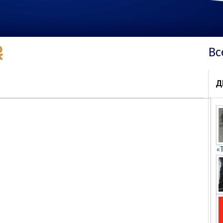
Вс
Д
«