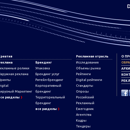
Креатив
Рекламная отрасль
О ПР
Реклама
Брендинг
Исследования
ОБРА
Рекламные ролики
Упаковка
Объемы рынка
АРХ
Наружная реклама
Брендинг услуг
Рейтинги
КОН
Принты
Ритейл-брендинг
Digital рейтинги
РЕКЛ
igital
Корпоративный
Стандарты
Вирусный Маркетинг
брендинг
Опросы
все разделы
Территориальный
Российский
брендинг
Рекламный
все разделы
Ежегодник
Агентства
Кадры
Тендеры