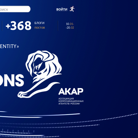
368
БЛОГИ
10
.
01-
постов
-20
.
02
DENTITY»