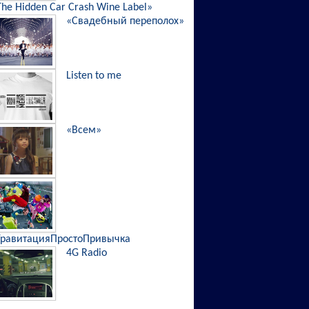
The Hidden Car Crash Wine Label»
«Свадебный переполох»
Listen to me
«Всем»
ГравитацияПростоПривычка
4G Radio