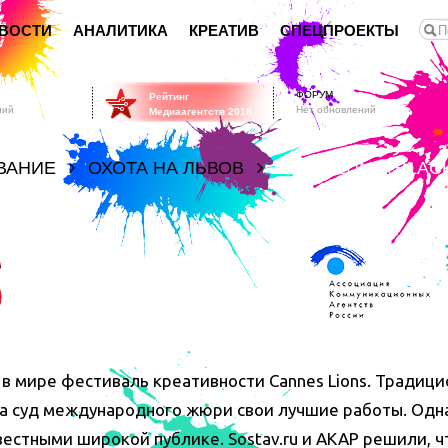
ВОСТИ
АНАЛИТИКА
КРЕАТИВ
СПЕЦПРОЕКТЫ
ФОРУМ
Рейтинг
ний
Нет обновлений
Медиаагентств 2018
ВАНИЕ
ОХОТА НА ЛЬВОВ
NOKIA LUMIA BLA
в мире фестиваль креативности Cannes Lions. Традици
 на суд международного жюри свои лучшие работы. Од
вестными широкой публике. Sostav.ru и АКАР решили, ч