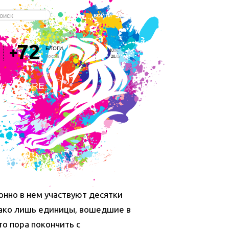
72
БЛОГИ
10
.
01-
поста
-20
.
02
CK SQUARE
онно в нем участвуют десятки
нако лишь единицы, вошедшие в
то пора покончить с