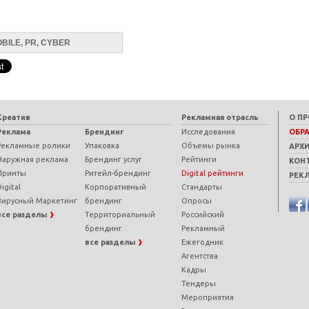
OBILE, PR, CYBER
Креатив
Рекламная отрасль
О П
Реклама
Брендинг
Исследования
ОБР
Рекламные ролики
Упаковка
Объемы рынка
АРХ
Наружная реклама
Брендинг услуг
Рейтинги
КОН
Принты
Ритейл-брендинг
Digital рейтинги
РЕК
igital
Корпоративный
Стандарты
Вирусный Маркетинг
брендинг
Опросы
все разделы
Территориальный
Российский
брендинг
Рекламный
все разделы
Ежегодник
Агентства
Кадры
Тендеры
Мероприятия