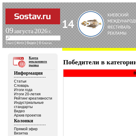
09
2026
августа
г.
|
|
|
Текст
Фото
Видео
В блогах
Карта
Победители в категории
рекламного
рынка
Информация
B
Статьи
Словарь
Итоги года
Итоги 20-летия
Рейтинг креативности
Индустриальные
стандарты
Видео
Архив проектов
Колонки
Прямой эфир
Визитка