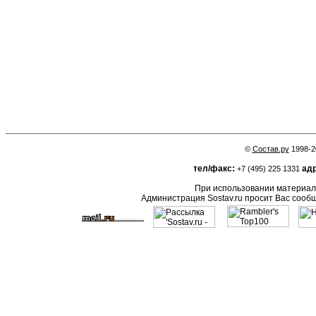
©
Состав.ру
1998-2
тел/факс:
адр
+7 (495) 225 1331
При использовании материало
Администрация Sostav.ru просит Вас сооб