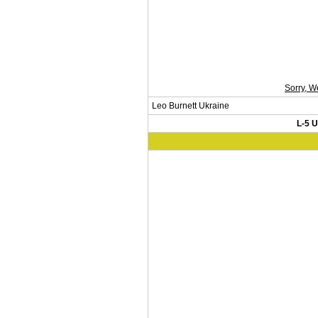
Sorry, W
Leo Burnett Ukraine
L-5 