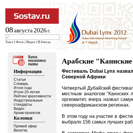
08
2026
августа
г.
Текст
|
Фото
|
Видео
|
В блогах
Карта
Арабские "Каннские
рекламного
рынка
Фестиваль Dubai Lynx назва
Информация
Северной Африки
Статьи
Словарь
Четвертый Дубайский фестивал
Итоги года
Итоги 20-летия
местным аналогом "Каннских л
Рейтинг креативности
оргкомитет, вчера назвал сам
Индустриальные
североафриканском регионах.
стандарты
Видео
Архив проектов
В этом году на участие в фест
Колонки
выбрало 156 самых лучших раб
Прямой эфир
Визитка
В категории Media призы фес