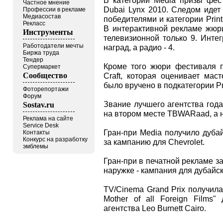
Частное мнение
Dubai Lynx 2010. Следом идет 
Профессии в рекламе
Медиасостав
победителями и категории Print
Рекласс
В интерактивной рекламе жюр
Инструменты
телевизионной только 9. Инте
Работодатели мечты
наград, а радио - 4.
Биржа труда
Тендер
Кроме того жюри фестиваля п
Супермаркет
Craft, которая оценивает мас
Сообщество
было вручено в подкатегории Print
Фоторепортажи
Форум
Звание лучшего агентства года
Sostav.ru
на втором месте TBWARaad, а н
Реклама на сайте
Service Desk
Гран-при Media получило дубай
Контакты
Конкурс на разработку
за кампанию для Chevrolet.
эмблемы
Гран-при в печатной рекламе за
наружке - кампания для дубайско
TV/Cinema Grand Prix получила
Mother of all Foreign Films"
агентства Leo Burnett Cairo.