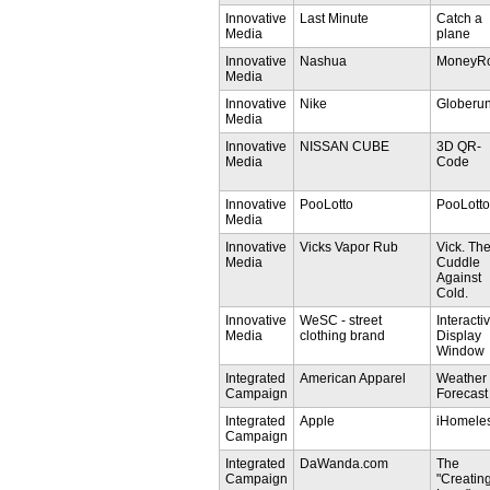
Innovative
Last Minute
Catch a
Media
plane
Innovative
Nashua
MoneyRo
Media
Innovative
Nike
Globeru
Media
Innovative
NISSAN CUBE
3D QR-
Media
Code
Innovative
PooLotto
PooLotto
Media
Innovative
Vicks Vapor Rub
Vick. Th
Media
Cuddle
Against
Cold.
Innovative
WeSC - street
Interacti
Media
clothing brand
Display
Window
Integrated
American Apparel
Weather
Campaign
Forecast
Integrated
Apple
iHomele
Campaign
Integrated
DaWanda.com
The
Campaign
"Creatin