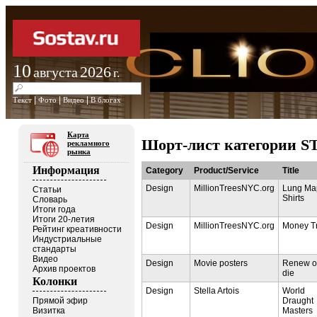
10
2026
августа
г.
|
|
|
Текст
Фото
Видео
В блогах
Карта
Шорт-лист категории 
рекламного
рынка
Информация
Category
Product/Service
Title
Design
MillionTreesNYC.org
Lung Ma
Статьи
Shirts
Словарь
Итоги года
Итоги 20-летия
Design
MillionTreesNYC.org
Money T
Рейтинг креативности
Индустриальные
стандарты
Видео
Design
Movie posters
Renew o
Архив проектов
die
Колонки
Design
Stella Artois
World
Draught
Прямой эфир
Masters
Визитка