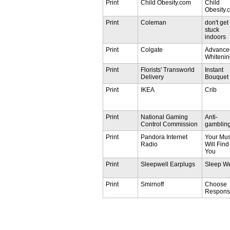
Print
Child Obesity.com
Child
Obesity.
Print
Coleman
don't get
stuck
indoors
Print
Colgate
Advance
Whitenin
Print
Florists' Transworld
Instant
Delivery
Bouquet
Print
IKEA
Crib
Print
National Gaming
Anti-
Control Commission
gamblin
Print
Pandora Internet
Your Mus
Radio
Will Find
You
Print
Sleepwell Earplugs
Sleep We
Print
Smirnoff
Choose
Respons