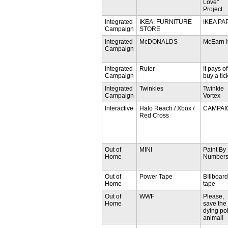
Love"
Project
Integrated
IKEA: FURNITURE
IKEA PA
Campaign
STORE
Integrated
McDONALDS
McEarn I
Campaign
Integrated
Ruter
It pays of
Campaign
buy a tic
Integrated
Twinkies
Twinkie
Campaign
Vortex
Interactive
Halo Reach / Xbox /
CAMPAI
Red Cross
Out of
MINI
Paint By
Home
Number
Out of
Power Tape
BIllboard
Home
tape
Out of
WWF
Please,
Home
save the
dying po
animal!