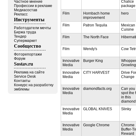
Chalice
Частное мнение
package
Профессии в рекламе
Медиасостав
Film
Hornbach home
hero
Рекласс
improvement
Инструменты
Film
Patron Tequila
Mexican
Работодатели мечты
Cuisine
Биржа труда
Тендер
Film
The North Face
Hibernat
Супермаркет
Сообщество
Film
Wendy's
Cow Tetr
Фоторепортажи
Форум
Innovative
Burger King
Whoppe
Sostav.ru
Media
Growling
Реклама на сайте
Innovative
CITY HARVEST
Drive Fo
Service Desk
Media
Change
Контакты
Конкурс на разработку
Innovative
diamondfacts.org
Can you
эмблемы
Media
spot the 
in this
diamond
Innovative
GLOBAL KNIVES
Slinky
Media
Innovative
Google Chrome
Chrome
Media
Buffer-T
Reward