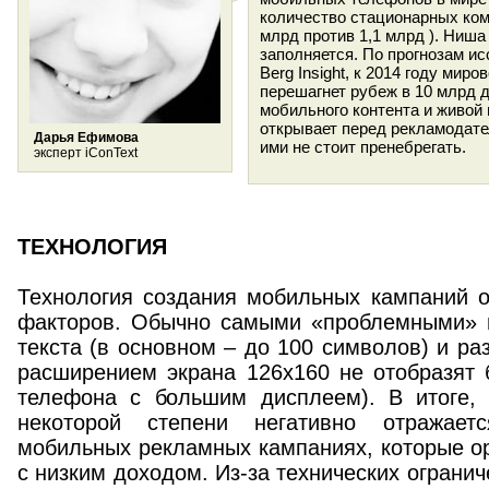
количество стационарных ком
млрд против 1,1 млрд ). Ниш
заполняется. По прогнозам и
Berg Insight, к 2014 году ми
перешагнет рубеж в 10 млрд 
мобильного контента и живой 
открывает перед рекламодате
Дарья Ефимова
ими не стоит пренебрегать.
эксперт iConText
ТЕХНОЛОГИЯ
Технология создания мобильных кампаний о
факторов. Обычно самыми «проблемными» 
текста (в основном – до 100 символов) и ра
расширением экрана 126х160 не отобразят 
телефона с большим дисплеем). В итоге, 
некоторой степени негативно отражает
мобильных рекламных кампаниях, которые о
с низким доходом. Из-за технических ограни