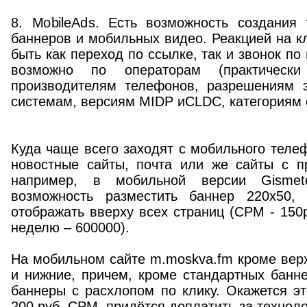
8. MobileAds. Есть возможность создания 
баннеров и мобильных видео. Реакцией на к
быть как переход по ссылке, так и звонок по
возможно по операторам (практическ
производителям телефонов, разрешениям 
системам, версиям MIDP иCLDC, категориям 
Куда чаще всего заходят с мобильного телеф
новостные сайты, почта или же сайты с пр
например, в мобильной версии Gismeteo
возможность разместить баннер 220х50, 
отображать вверху всех страниц (CPM - 150р
неделю – 600000).
На мобильном сайте m.moskva.fm кроме вер
и нижние, причем, кроме стандартных банн
баннеры с расхлопом по клику. Окажется э
200 руб. CPM, придётся доплатить за технол