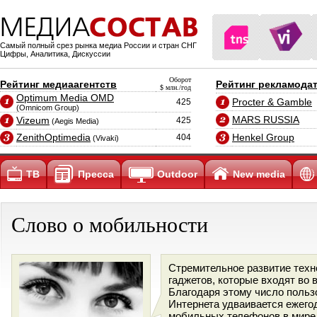
Самый полный срез рынка медиа России и стран СНГ
Цифры, Аналитика, Дискуссии
Оборот
Рейтинг медиаагентств
Рейтинг рекламода
$ млн./год
Optimum Media OMD
Procter & Gamble
425
(Omnicom Group)
MARS RUSSIA
Vizeum
425
(Aegis Media)
ZenithOptimedia
Henkel Group
404
(Vivaki)
ТВ
Пресса
Outdoor
New media
Слово о мобильности
Стремительное развитие техн
гаджетов, которые входят во 
Благодаря этому число польз
Интернета удваивается ежего
мобильных телефонов в мире 