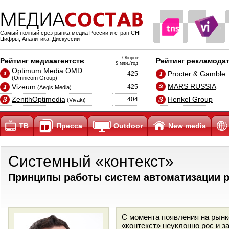
Самый полный срез рынка медиа России и стран СНГ
Цифры, Аналитика, Дискуссии
Оборот
Рейтинг медиаагентств
Рейтинг рекламода
$ млн./год
Optimum Media OMD
Procter & Gamble
425
(Omnicom Group)
MARS RUSSIA
Vizeum
425
(Aegis Media)
ZenithOptimedia
Henkel Group
404
(Vivaki)
ТВ
Пресса
Outdoor
New media
Системный «контекст»
Принципы работы систем автоматизации 
С момента появления на рынк
«контекст» неуклонно рос и з