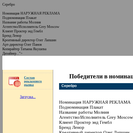
Серебро
Номинация НАРУЖНАЯ РЕКЛАМА
Подноминация Плакат
Название работы Молния
Агентство/Исполнитель Grey Moscow
Клиент Проктер энд Гембл
Бренд Ленор
Креативный директор Олег Лапшин
Арт-директор Олег Панов
Копирайтер Татьяна Якушева
Дизайнер...">
Победители в номина
Состав
рекламного
рынка
Серебро
Загрузка...
Номинация НАРУЖНАЯ РЕКЛАМА
Подноминация Плакат
Название работы Молния
Агентство/Исполнитель Grey Moscow
Клиент Проктер энд Гембл
Бренд Ленор
Креативный директор Олег Лапшин