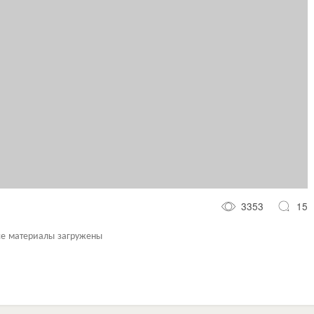
3353
15
се материалы загружены