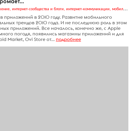
ромает...
Digital (web-дизайн, интернет-реклама и продвижение, интернет-сообщества и блоги, интернет-коммуникации, мобильный маркетинг, реклама на цифровых экранах)
в приложений в 2010 году. Развитие мобильного
альных трендов 2010 года. И не последнюю роль в этом
ых приложений. Все началось, конечно же, с Apple
 Немного погодя, появились магазины приложений и для
 Market, Ovi Store от...
подробнее