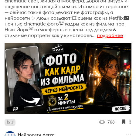
cinematic-свет, живая атмосфера, дорогой визуал и
ощущение настоящей съемки. И самое интересное
— сейчас такие фото делают не фотографы, а
нейросети ✨ Люди создают:🎞️ сцены как из Netflix🌃
ночные cinematic-фото🚖 кадры как из фильма про
Нью-Йорк☔ атмосферные сцены под дождем🔥
стильные портреты как у киногероев...
подробнее
768
3
3
Нейросети Легко