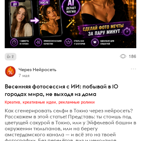
186
2
Через Нейросеть
7 мая
Весенняя фотосессия с ИИ: побывай в 10
городах мира, не выходя из дома
Креатив, креативные идеи, рекламные ролики
Как сгенерировать селфи в Токио через нейросеть?
Расскажем в этой статье! Представь: ты стоишь под
цветущей сакурой в Токио, или у Эйфелевой башни в
окружении тюльпанов, или на берегу
амстердамского канала — и всё это на твоей
фотографии. Без перелётов, виз и чемоданов.