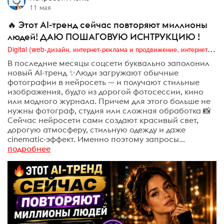
11 мая
🔥 Этот AI-тренд сейчас повторяют миллионы
людей! ДАЮ ПОШАГОВУЮ ИСНТРУКЦИЮ !
Digital (web-дизайн, интернет-реклама и продвижение, интернет-сообщества и блоги, интернет-коммуникации, мобильный маркетинг, реклама на цифровых экранах)
В последние месяцы соцсети буквально заполонил
новый AI-тренд ✨Люди загружают обычные
фотографии в нейросеть — и получают стильные
изображения, будто из дорогой фотосессии, кино
или модного журнала. Причем для этого больше не
нужны фотограф, студия или сложная обработка 📸
Сейчас нейросети сами создают красивый свет,
дорогую атмосферу, стильную одежду и даже
cinematic-эффект. Именно поэтому запросы...
подробнее