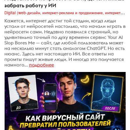
забрать работу у ИИ
Digital (web-дизайн, интернет-реклама и продвижение, интернет-сообщества и блоги, интернет-коммуникации, мобильный маркетинг, реклама на цифровых экранах)
Кажется, интернет достиг той стадии, когда люди
устали от нейросетей настолько, что начали играть в
нейросети сами. Недавно появился странный, но
удивительно точный по духу времени сервис Your AI
Slop Bores Me — сайт, где любой пользователь может
на несколько минут стать аналогом ChatGPT. Но есть
нюанс. Здесь нет настоящего ИИ. Все ответы на
промты пишут живые люди. И иногда это получается
намного...
подробнее