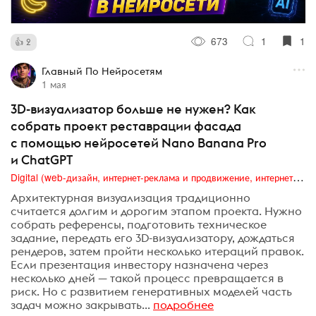
673
1
1
2
Главный По Нейросетям
1 мая
3D-визуализатор больше не нужен? Как
собрать проект реставрации фасада
с помощью нейросетей Nano Banana Pro
и ChatGPT
Digital (web-дизайн, интернет-реклама и продвижение, интернет-сообщества и блоги, интернет-коммуникации, мобильный маркетинг, реклама на цифровых экранах)
Архитектурная визуализация традиционно
считается долгим и дорогим этапом проекта. Нужно
собрать референсы, подготовить техническое
задание, передать его 3D-визуализатору, дождаться
рендеров, затем пройти несколько итераций правок.
Если презентация инвестору назначена через
несколько дней — такой процесс превращается в
риск. Но с развитием генеративных моделей часть
задач можно закрывать...
подробнее