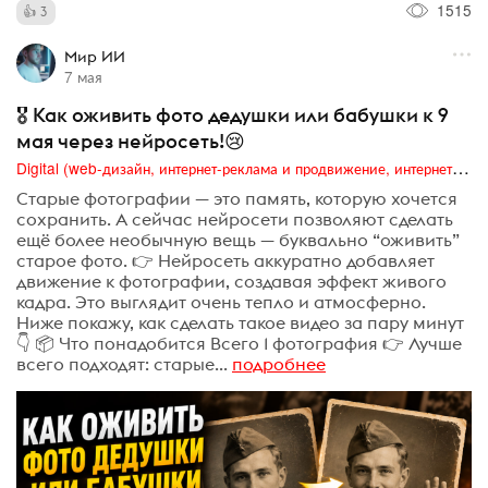
1515
3
Мир ИИ
7 мая
🎖 Как оживить фото дедушки или бабушки к 9
мая через нейросеть!😢
Digital (web-дизайн, интернет-реклама и продвижение, интернет-сообщества и блоги, интернет-коммуникации, мобильный маркетинг, реклама на цифровых экранах)
Старые фотографии — это память, которую хочется
сохранить. А сейчас нейросети позволяют сделать
ещё более необычную вещь — буквально “оживить”
старое фото. 👉 Нейросеть аккуратно добавляет
движение к фотографии, создавая эффект живого
кадра. Это выглядит очень тепло и атмосферно.
Ниже покажу, как сделать такое видео за пару минут
👇 📦 Что понадобится Всего 1 фотография 👉 Лучше
всего подходят: старые...
подробнее