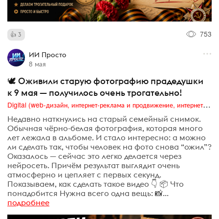
753
3
ИИ Просто
8 мая
🕊 Оживили старую фотографию прадедушки
к 9 мая — получилось очень трогательно!
Digital (web-дизайн, интернет-реклама и продвижение, интернет-сообщества и блоги, интернет-коммуникации, мобильный маркетинг, реклама на цифровых экранах)
Недавно наткнулись на старый семейный снимок.
Обычная чёрно-белая фотография, которая много
лет лежала в альбоме. И стало интересно: а можно
ли сделать так, чтобы человек на фото снова “ожил”?
Оказалось — сейчас это легко делается через
нейросеть. Причём результат выглядит очень
атмосферно и цепляет с первых секунд.
Показываем, как сделать такое видео 👇 📦 Что
понадобится Нужна всего одна вещь: 📸...
подробнее