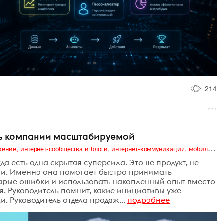
214
ть компании масштабируемой
Digital (web-дизайн, интернет-реклама и продвижение, интернет-сообщества и блоги, интернет-коммуникации, мобильный маркетинг, реклама на цифровых экранах)
а есть одна скрытая суперсила. Это не продукт, не
яти. Именно она помогает быстро принимать
арые ошибки и использовать накопленный опыт вместо
ля. Руководитель помнит, какие инициативы уже
. Руководитель отдела продаж...
подробнее