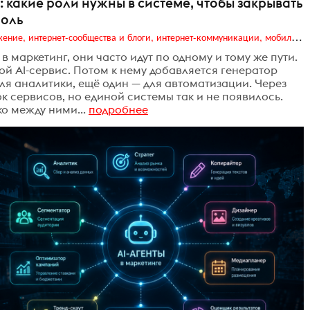
: какие роли нужны в системе, чтобы закрывать
роль
Digital (web-дизайн, интернет-реклама и продвижение, интернет-сообщества и блоги, интернет-коммуникации, мобильный маркетинг, реклама на цифровых экранах)
 маркетинг, они часто идут по одному и тому же пути.
ой AI-сервис. Потом к нему добавляется генератор
ля аналитики, ещё один — для автоматизации. Через
к сервисов, но единой системы так и не появилось.
о между ними...
подробнее