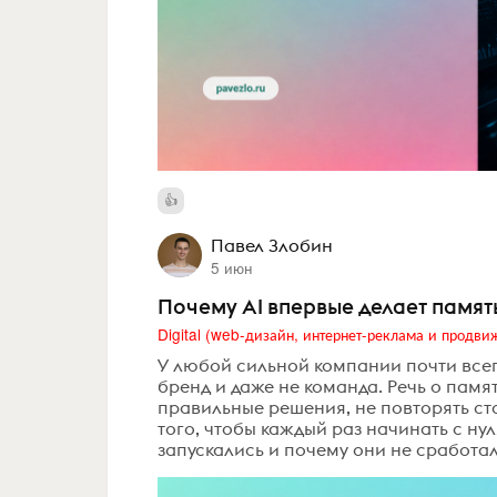
Павел Злобин
5 июн
Почему AI впервые делает памя
У любой сильной компании почти всегд
бренд и даже не команда. Речь о пам
правильные решения, не повторять ст
того, чтобы каждый раз начинать с ну
запускались и почему они не сработали